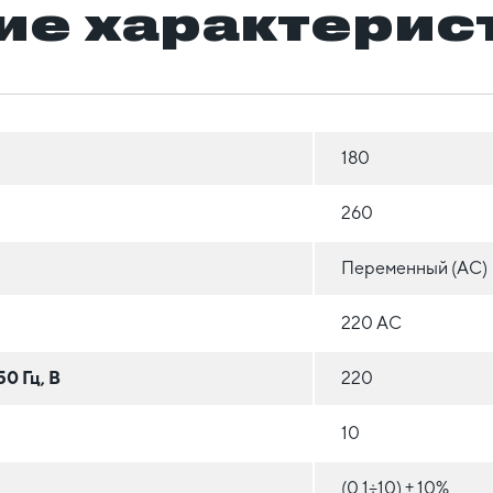
ие характерис
180
260
Переменный (AC)
220 АС
0 Гц, В
220
10
(0,1÷10) ± 10%