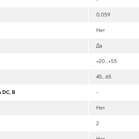
0,059
Нет
Да
+20...+55
45...65
 DC, В
-
Нет
2
Нет