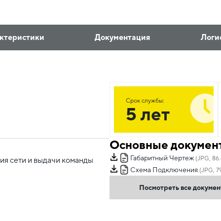
ктеристики
Документация
Логи
Срок службы:
5 лет
Основные докумен
Габаритный Чертеж
(JPG, 86
ия сети и выдачи команды
Схема Подключения
(JPG, 7
Посмотреть все докуме