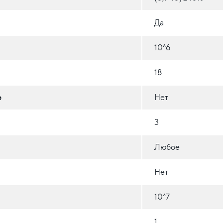
Да
10^6
18
е
Нет
3
Любое
Нет
10^7
1