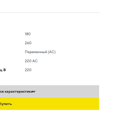
180
260
Переменный (AC)
220 АС
ц, В
220
се характеристики
Купить