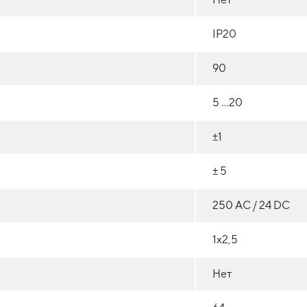
IP20
90
5 ...20
±1
± 5
250 АС / 24 DC
1х2,5
Нет