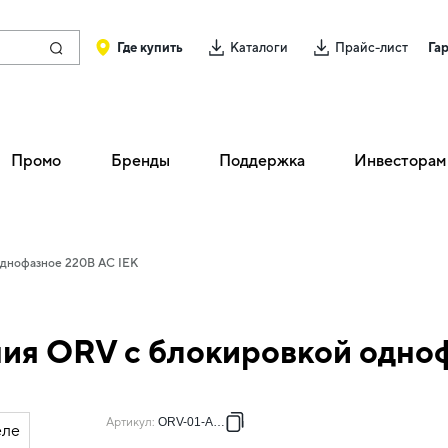
Где купить
Каталоги
Прайс-лист
Га
Промо
Бренды
Поддержка
Инвесторам
однофазное 220В AC IEK
ия ORV с блокировкой одно
Артикул
:
ORV-01-A220