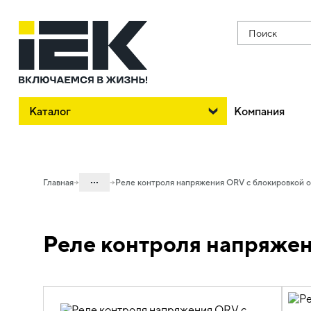
Поиск
Каталог
Компания
...
Главная
Реле контроля напряжения ORV с блокировкой 
Каталог
Реле контроля напряжен
30. Автоматизация зданий и процессов
30.04 Автоматика релейная
30.04.01 Реле контроля и управления
30.04.01.03 Реле контроля