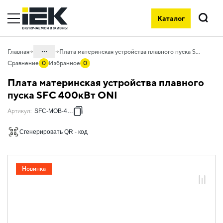
Каталог
Поиск
...
Главная
Плата материнская устройства плавного пуска SFC 400кВт ONI
Сравнение
0
Избранное
0
Каталог
Плата материнская устройства плавного
30. Автоматизация зданий и процессов
пуска SFC 400кВт ONI
30.07 Оборудование для систем
Артикул
:
SFC-MOB-400G
комплексной автоматизации
Сгенерировать QR - код
30.07.07 Комплектующие для сервиса
30.07.07.02 Комплектующие для
промышленных УПП
Новинка