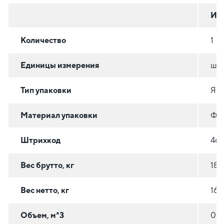
Ин
Количество
1
Единицы измерения
шт
Тип упаковки
ЯЩ
Материал упаковки
ФА
Штрихкод
46
Вес брутто, кг
180
Вес нетто, кг
160
Объем, м^3
0.4