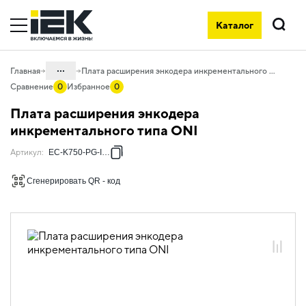
Каталог
Поиск
...
Главная
Плата расширения энкодера инкрементального типа ONI
Сравнение
0
Избранное
0
Каталог
Плата расширения энкодера
30. Автоматизация зданий и процессов
инкрементального типа ONI
30.02 Системы электропривода
Артикул
:
EC-K750-PG-INC1
30.02.02 Частотно-регулируемый
Сгенерировать QR - код
привод общепромышленный
30.02.02.04 Дополнительное
оборудование для
общепромышленного ПЧ