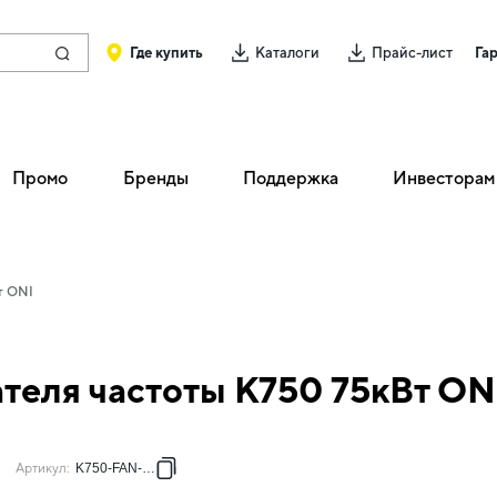
Где купить
Каталоги
Прайс-лист
Га
Промо
Бренды
Поддержка
Инвесторам
т ONI
теля частоты K750 75кВт ON
Артикул
:
K750-FAN-75G