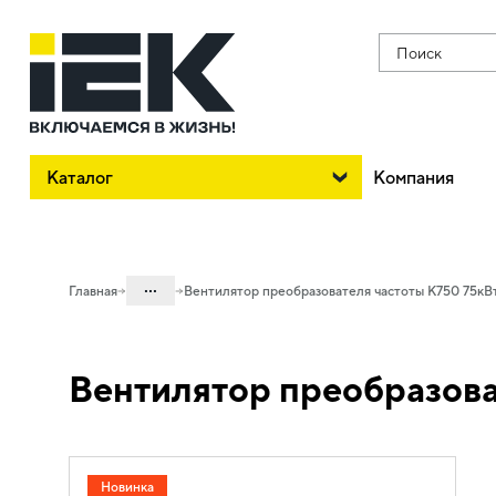
Поиск
Каталог
Компания
...
Главная
Вентилятор преобразователя частоты K750 75кВ
Каталог
Вентилятор преобразова
30. Автоматизация зданий и процессов
30.02 Системы электропривода
30.02.07 Комплектующие для
технического сервиса
Новинка