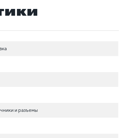
тики
вка
чники и разъемы