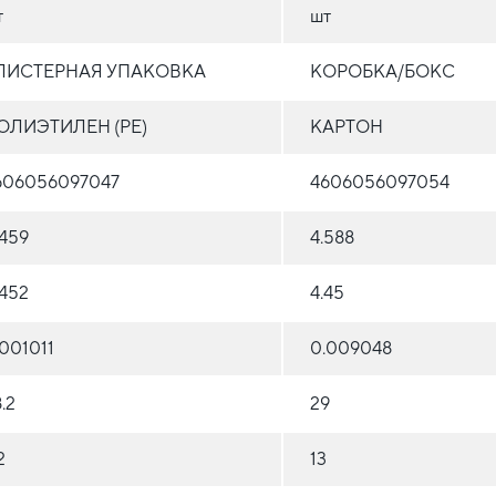
т
шт
ЛИСТЕРНАЯ УПАКОВКА
КОРОБКА/БОКС
ОЛИЭТИЛЕН (PE)
КАРТОН
606056097047
4606056097054
.459
4.588
.452
4.45
.001011
0.009048
.2
29
2
13