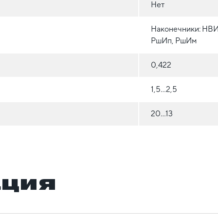
Нет
Наконечники: НВИ
РшИп, РшИм
0,422
1,5...2,5
20...13
ация