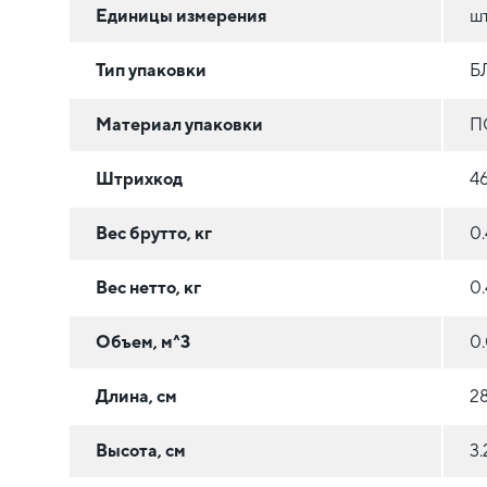
Единицы измерения
ш
Тип упаковки
Б
Материал упаковки
П
Штрихкод
4
Вес брутто, кг
0
Вес нетто, кг
0
Объем, м^3
0
Длина, см
28
Высота, см
3.