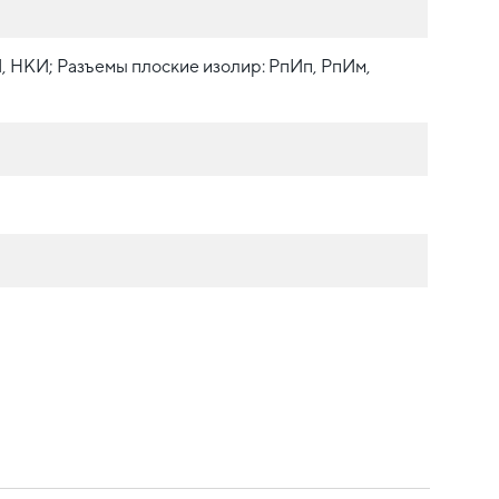
, НКИ; Разъемы плоские изолир: РпИп, РпИм,