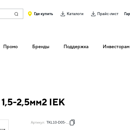
Где купить
Каталоги
Прайс-лист
Га
Промо
Бренды
Поддержка
Инвесторам
,5-2,5мм2 IEK
Артикул
:
TKL10-D05-D25