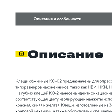
Описание и особенности
Описание
Клещи обжимные КО-02 предназначены для опресс
типоразмеров наконечников, таких как НВИ, НКИ, 
На губках клещей КО-2 нанесена идентификационна
соответствующая цвету изолирующей манжеты испо
красная, синяя и желтая. Клещи, изготовленные из 
храповой механизм, а также оборудованы специал