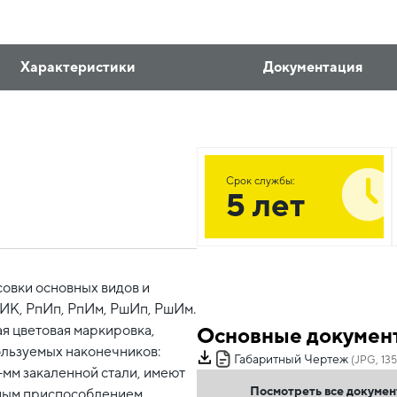
Характеристики
Документация
Срок службы:
5 лет
овки основных видов и
НИК, РпИп, РпИм, РшИп, РшИм.
я цветовая маркировка,
Основные докумен
льзуемых наконечников:
Габаритный Чертеж
(JPG, 135
3-мм закаленной стали, имеют
Посмотреть все докуме
ьным приспособлением,