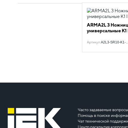
08.03.04.01 Резка
ARMA2L 3 Ножни
универсальные К1 
Артикул
:
A2L3-SR10-K1-1
Часто задаваемые вопрос
Помощь в поиске информа
Чат технической поддерж
Центр раскрытия корпора