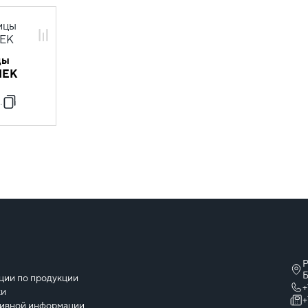
цы
IEK
-1
Р
ы
Б
ции по продукции
+
ки
+
тивной информации