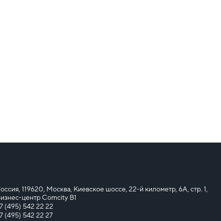
оссия, 119620, Москва, Киевское шоссе, 22-й километр, 6А, стр. 1,
изнес-центр Comcity B1
7 (495) 542 22 22
7 (495) 542 22 27