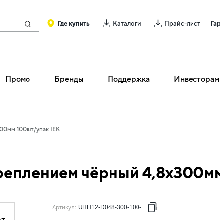
Где купить
Каталоги
Прайс-лист
Га
Промо
Бренды
Поддержка
Инвесторам
300мм 100шт/упак IEK
креплением чёрный 4,8х300м
Артикул
:
UHH12-D048-300-100-K02