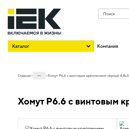
Поиск
Каталог
Компания
...
Главная
Хомут P6.6 с винтовым креплением чёрный 4,8х
Каталог
Хомут P6.6 с винтовым 
08. Изделия электромонтажные и
инструменты
08.02 Изделия для изоляции,
крепления и маркировки
08.02.01 Изделия крепежные