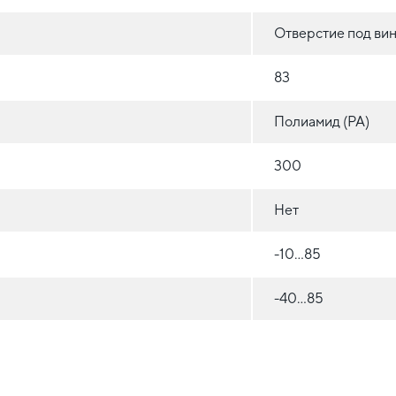
Отверстие под вин
83
Полиамид (РА)
300
Нет
-10…85
-40…85