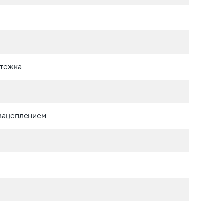
стежка
 зацеплением