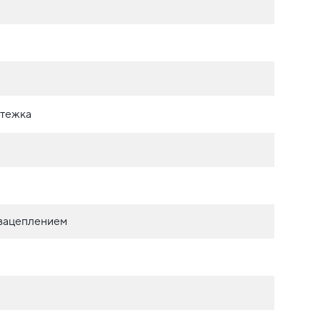
стежка
 зацеплением