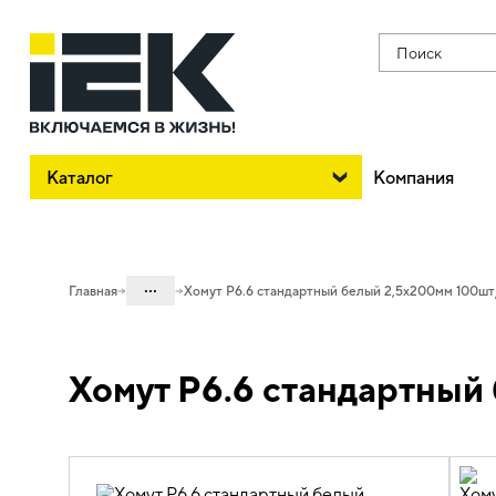
Поиск
Каталог
Компания
...
Главная
Хомут P6.6 стандартный белый 2,5х200мм 100шт
Каталог
Хомут P6.6 стандартный
08. Изделия электромонтажные и
инструменты
08.02 Изделия для изоляции,
крепления и маркировки
08.02.01 Изделия крепежные