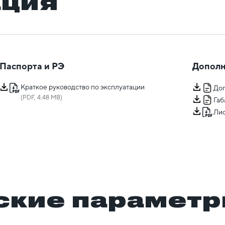
ация
Паспорта и РЭ
Дополн
Краткое руководство по эксплуатации
Доп
(PDF, 4.48 MB)
Га
Лис
ские парамет