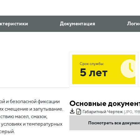
ктеристики
Документация
Логи
Срок службы:
5 лет
ой и безопасной фиксации
Основные докумен
их смещение и запутывание.
Габаритный Чертеж
(JPG, 198
ствию масел, смазок,
Посмотреть все докуме
 условиях и температурных
 серый.