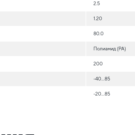
2.5
1.20
80.0
Полиамид (РА)
200
-40…85
-20…85