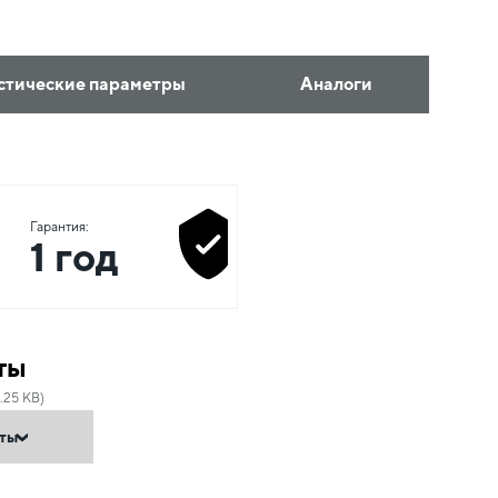
стические параметры
Аналоги
Гарантия:
1 год
ты
.25 KB)
нты