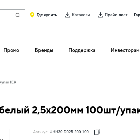
Где купить
Каталоги
Прайс-лист
Га
Промо
Бренды
Поддержка
Инвесторам
/упак IEK
 белый 2,5х200мм 100шт/упак
Артикул
:
UHH30-D025-200-100-K01