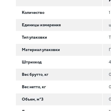
Количество
1
Единицы измерения
Тип упаковки
Материал упаковки
Штрихкод
4
Вес брутто, кг
0
Вес нетто, кг
0
Объем, м^3
0