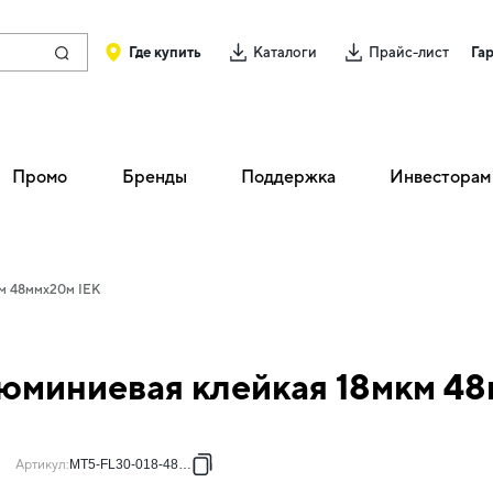
Где купить
Каталоги
Прайс-лист
Га
Промо
Бренды
Поддержка
Инвесторам
м 48ммх20м IEK
юминиевая клейкая 18мкм 48
Артикул
:
MT5-FL30-018-48-20