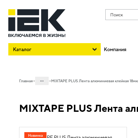
Поиск
Каталог
Компания
...
Главная
MIXTAPE PLUS Лента алюминиевая клейкая 18мк
Каталог
MIXTAPE PLUS Лента ал
08. Изделия электромонтажные и
инструменты
08.02 Изделия для изоляции,
крепления и маркировки
Новинка
08.02.03 Изолента MIXTAPE