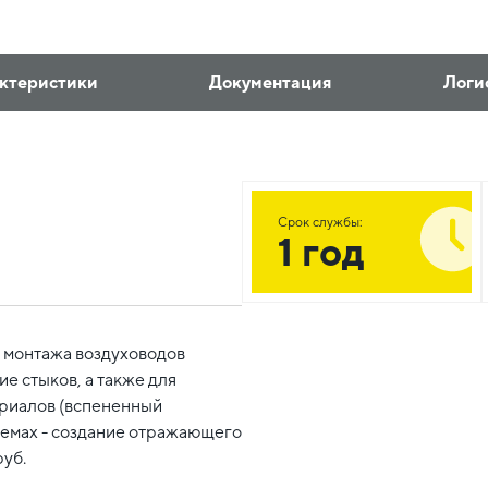
ктеристики
Документация
Логи
Срок службы:
1 год
я монтажа воздуховодов
е стыков, а также для
риалов (вспененный
темах - создание отражающего
руб.