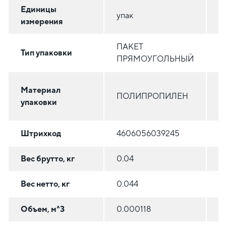
Единицы
упак
у
измерения
ПАКЕТ
П
Тип упаковки
ПРЯМОУГОЛЬНЫЙ
П
П
Материал
ПОЛИПРОПИЛЕН
В
упаковки
(
Штрихкод
4606056039245
4
Вес брутто, кг
0.04
0
Вес нетто, кг
0.044
0
Объем, м^3
0.000118
0