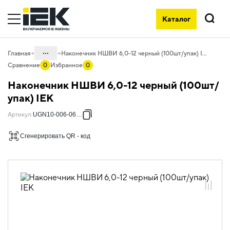
Каталог
Поиск
...
Главная
Наконечник НШВИ 6,0-12 черный (100шт/упак) IEK
Сравнение
0
Избранное
0
Каталог
Наконечник НШВИ 6,0-12 черный (100шт/
08. Изделия электромонтажные и
упак) IEK
инструменты
Артикул
:
UGN10-006-06-12
08.01 Наконечники, гильзы,
соединители и ответвители
Сгенерировать QR - код
08.01.01 Наконечники, клеммы и
зажимы слаботочные
08.01.01.01 Изолированные
наконечники
08.01.01.01.03 Наконечники штыревые
втулочные изолированные НШВИ
08.01.01.01.03.02 Наконечники