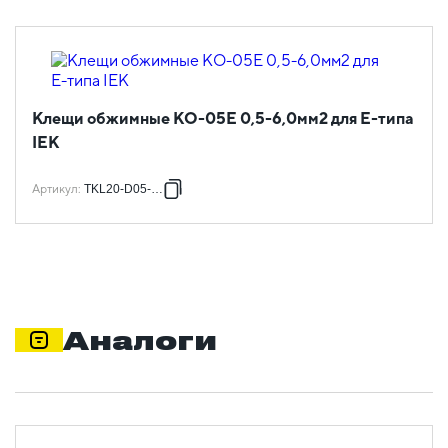
Клещи обжимные КО-05Е 0,5-6,0мм2 для Е-типа
IEK
Артикул
:
TKL20-D05-006
Аналоги