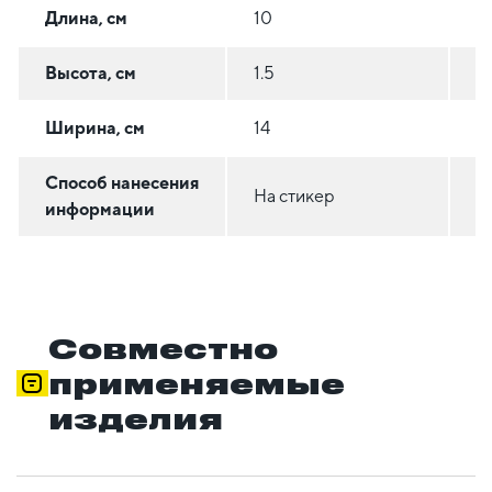
Длина, см
10
17
Высота, см
1.5
5
Ширина, см
14
11
Способ нанесения
На стикер
Н
информации
Совместно
применяемые
изделия