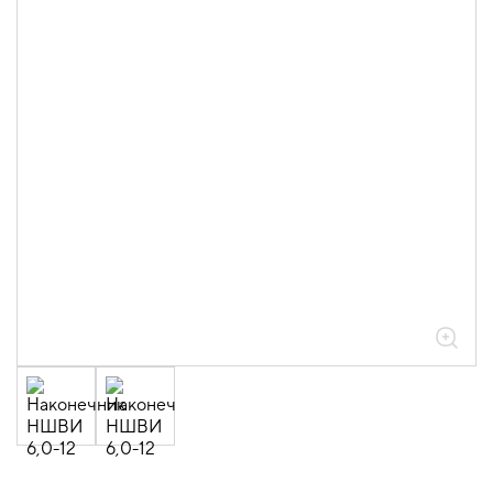
штыревые втулочные изолированные
НШВИ (100шт/упак)