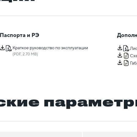
Паспорта и РЭ
Дополн
Краткое руководство по эксплуатации
Лис
(PDF, 2.70 MB)
Сх
Га
ские парамет