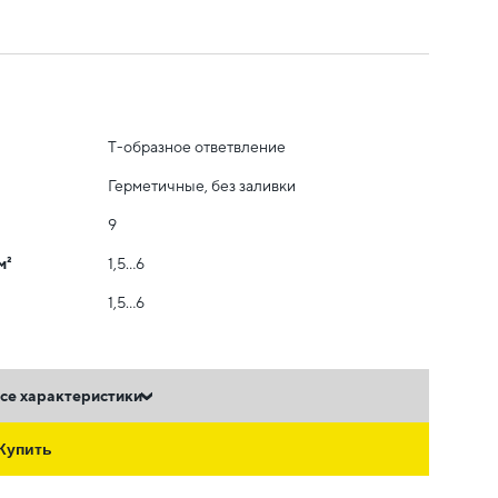
Т-образное ответвление
Герметичные, без заливки
9
м²
1,5…6
1,5…6
се характеристики
Купить