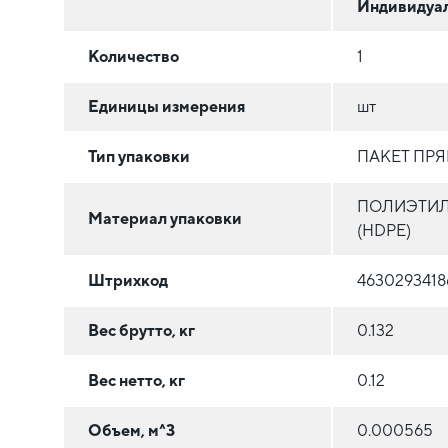
Индивидуа
Количество
1
Единицы измерения
шт
Тип упаковки
ПАКЕТ ПР
ПОЛИЭТИЛ
Материал упаковки
(HDPE)
Штрихкод
4630293418
Вес брутто, кг
0.132
Вес нетто, кг
0.12
Объем, м^3
0.000565