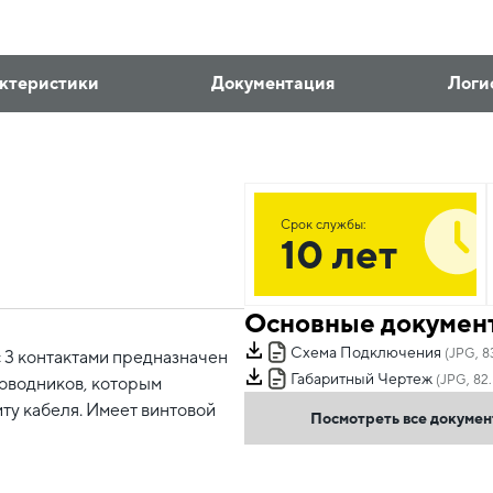
ктеристики
Документация
Логи
Срок службы:
10 лет
Основные докумен
Схема Подключения
(JPG, 8
 3 контактами предназначен
Габаритный Чертеж
(JPG, 82.
оводников, которым
ту кабеля. Имеет винтовой
Посмотреть все докуме