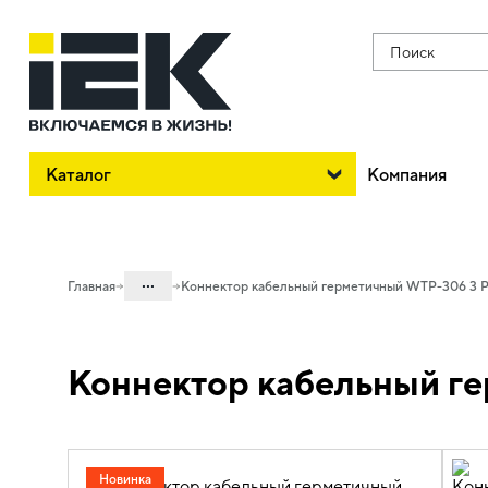
Поиск
Каталог
Компания
...
Главная
Коннектор кабельный герметичный WTP-306 3 P
Каталог
Коннектор кабельный ге
08. Изделия электромонтажные и
инструменты
08.01 Наконечники, гильзы,
соединители и ответвители
Новинка
08.01.01 Наконечники, клеммы и