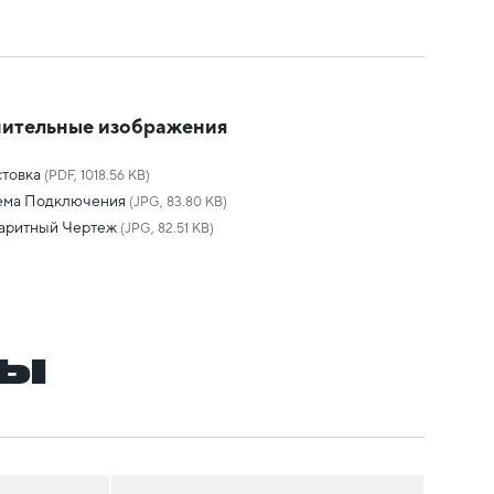
ительные изображения
товка
(PDF, 1018.56 KB)
ема Подключения
(JPG, 83.80 KB)
баритный Чертеж
(JPG, 82.51 KB)
ры