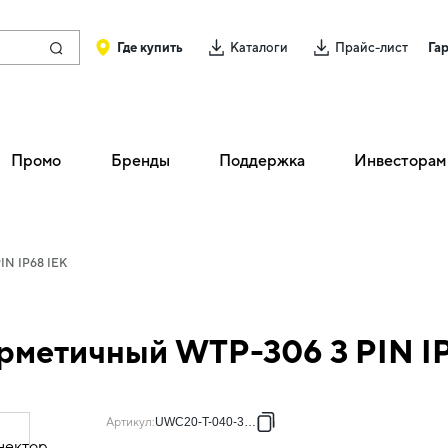
Где купить
Каталоги
Прайс-лист
Га
Промо
Бренды
Поддержка
Инвесторам
IN IP68 IEK
рметичный WTP-306 3 PIN I
Артикул
:
UWC20-T-040-3-68