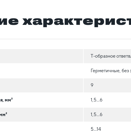
ие характерис
Т-образное ответ
Герметичные, без 
9
я, мм²
1,5…6
мм²
1,5…6
5...14