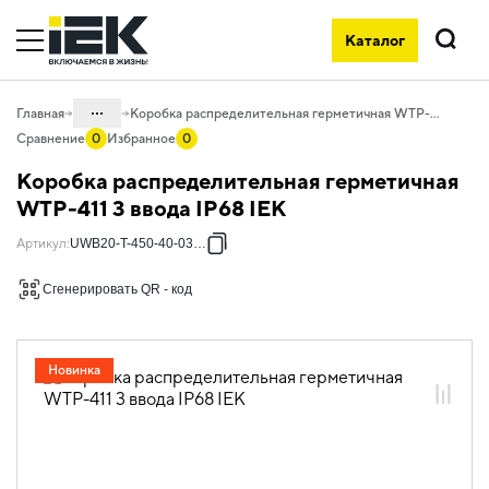
Каталог
Поиск
...
Главная
Коробка распределительная герметичная WTP-411 3 ввода IP68 IEK
Сравнение
0
Избранное
0
Каталог
Коробка распределительная герметичная
08. Изделия электромонтажные и
WTP-411 3 ввода IP68 IEK
инструменты
Артикул
:
UWB20-T-450-40-03-68
08.01 Наконечники, гильзы,
соединители и ответвители
Сгенерировать QR - код
08.01.01 Наконечники, клеммы и
зажимы слаботочные
08.01.01.07 Коннекторы и коробки
Новинка
герметичные