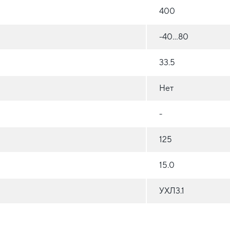
400
-40...80
33.5
Нет
-
125
15.0
УХЛ3.1