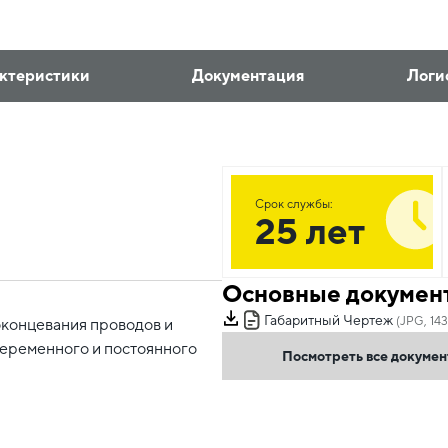
ктеристики
Документация
Логи
Срок службы:
25 лет
Основные докумен
Габаритный Чертеж
(JPG, 143
оконцевания проводов и
переменного и постоянного
Посмотреть все докуме