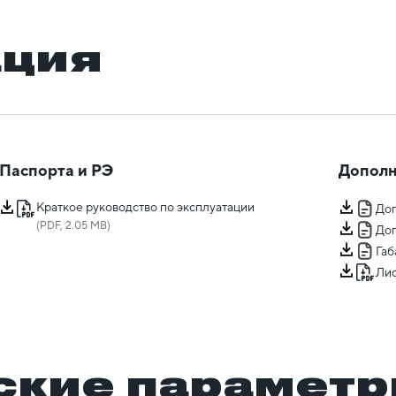
ация
Паспорта и РЭ
Дополн
Краткое руководство по эксплуатации
Доп
(PDF, 2.05 MB)
Доп
Га
Лис
ские парамет