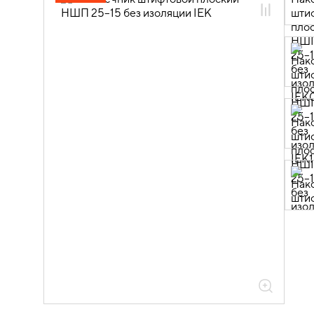
зажимы слаботочные
08.01.01.05 Неизолированные
наконечники
08.01.01.05.03 Наконечники
штифтовые плоские НШП без
изоляции