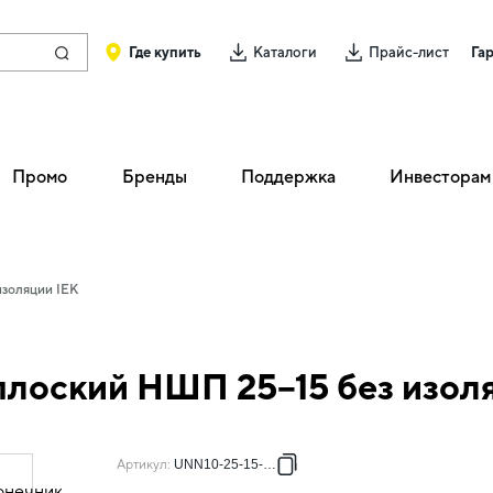
Где купить
Каталоги
Прайс-лист
Га
Промо
Бренды
Поддержка
Инвесторам
изоляции IEK
лоский НШП 25–15 без изол
Артикул
:
UNN10-25-15-001