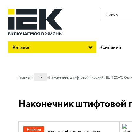
Поиск
Каталог
Компания
...
Главная
Наконечник штифтовой плоский НШП 25–15 без 
Каталог
Наконечник штифтовой п
08. Изделия электромонтажные и
инструменты
08.01 Наконечники, гильзы,
соединители и ответвители
Новинка
08.01.01 Наконечники, клеммы и