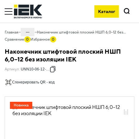
Каталог
Поиск
...
Главная
Наконечник штифтовой плоский НШП 6,0–12 без изоляции IEK
Сравнение
0
Избранное
0
Каталог
Наконечник штифтовой плоский НШП
08. Изделия электромонтажные и
6,0–12 без изоляции IEK
инструменты
Артикул
:
UNN10-06-12-001
08.01 Наконечники, гильзы,
соединители и ответвители
Сгенерировать QR - код
08.01.01 Наконечники, клеммы и
зажимы слаботочные
08.01.01.05 Неизолированные
Новинка
наконечники
08.01.01.05.03 Наконечники
штифтовые плоские НШП без
изоляции