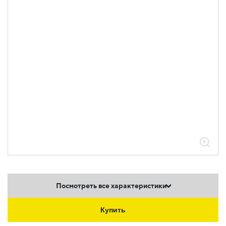
штыревые втулочные НШВ
Посмотреть все характеристики
Купить