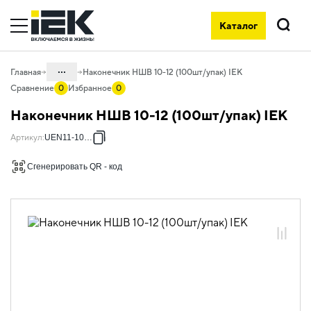
Каталог
Поиск
...
Главная
Наконечник НШВ 10-12 (100шт/упак) IEK
Сравнение
0
Избранное
0
Каталог
Наконечник НШВ 10-12 (100шт/упак) IEK
08. Изделия электромонтажные и
Артикул
:
UEN11-10-12
инструменты
08.01 Наконечники, гильзы,
Сгенерировать QR - код
соединители и ответвители
08.01.01 Наконечники, клеммы и
зажимы слаботочные
08.01.01.05 Неизолированные
наконечники
08.01.01.05.01 Наконечники штыревые
втулочные НШВ
08.01.01.05.01.02 Наконечники