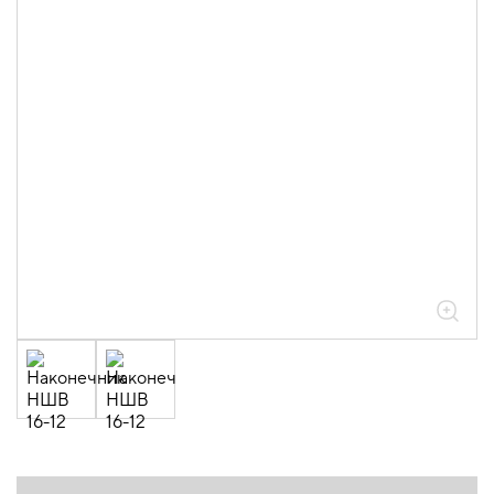
штыревые втулочные НШВ