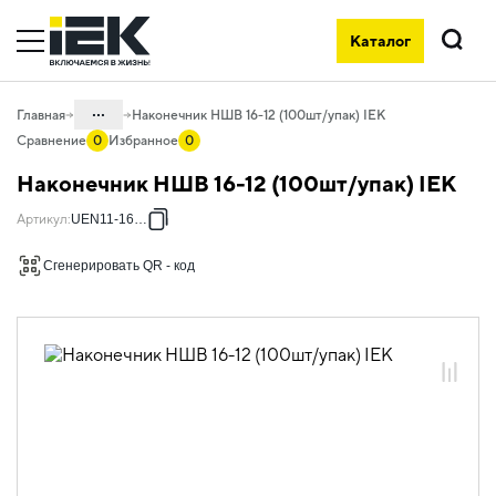
Каталог
Поиск
...
Главная
Наконечник НШВ 16-12 (100шт/упак) IEK
Сравнение
0
Избранное
0
Каталог
Наконечник НШВ 16-12 (100шт/упак) IEK
08. Изделия электромонтажные и
Артикул
:
UEN11-16-12
инструменты
08.01 Наконечники, гильзы,
Сгенерировать QR - код
соединители и ответвители
08.01.01 Наконечники, клеммы и
зажимы слаботочные
08.01.01.05 Неизолированные
наконечники
08.01.01.05.01 Наконечники штыревые
втулочные НШВ
08.01.01.05.01.02 Наконечники