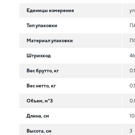
Единицы измерения
уп
Тип упаковки
П
Материал упаковки
П
Штрихкод
4
Вес брутто, кг
0.
Вес нетто, кг
0.
Объем, м^3
0.
Длина, см
10
Высота, см
3