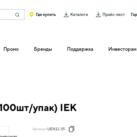
Где купить
Каталоги
Прайс-лист
Га
Промо
Бренды
Поддержка
Инвесторам
100шт/упак) IEK
Артикул
:
UEN11-35-16