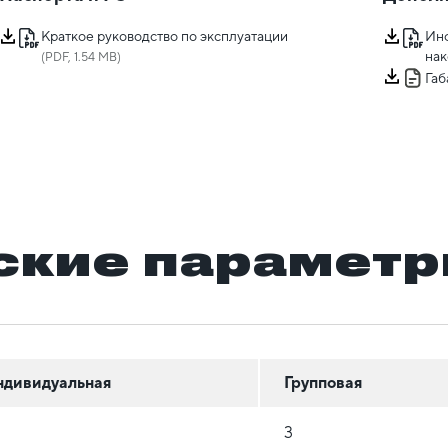
Краткое руководство по эксплуатации
Ин
на
(PDF, 1.54 MB)
Га
ские парамет
ндивидуальная
Групповая
3