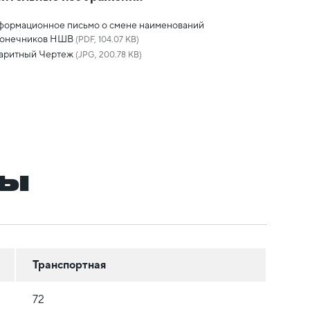
формационное письмо о смене наименований
конечников НШВ
(PDF, 104.07 KB)
баритный Чертеж
(JPG, 200.78 KB)
ры
Транспортная
72