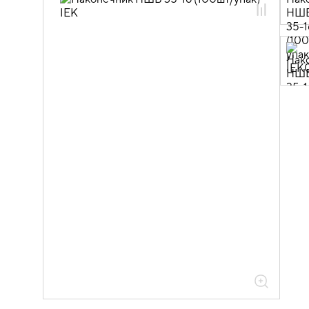
зажимы слаботочные
08.01.01.05 Неизолированные
наконечники
08.01.01.05.01 Наконечники штыревые
втулочные НШВ
08.01.01.05.01.02 Наконечники
штыревые втулочные НШВ