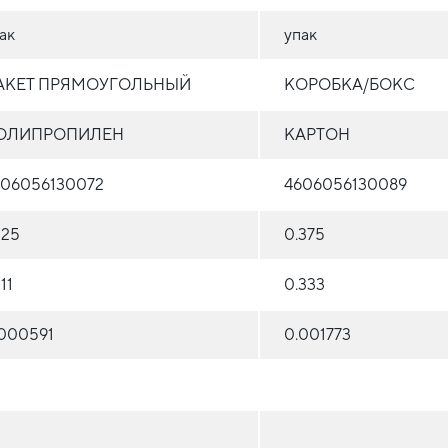
ак
упак
АКЕТ ПРЯМОУГОЛЬНЫЙ
КОРОБКА/БОКС
ОЛИПРОПИЛЕН
КАРТОН
606056130072
4606056130089
125
0.375
111
0.333
000591
0.001773