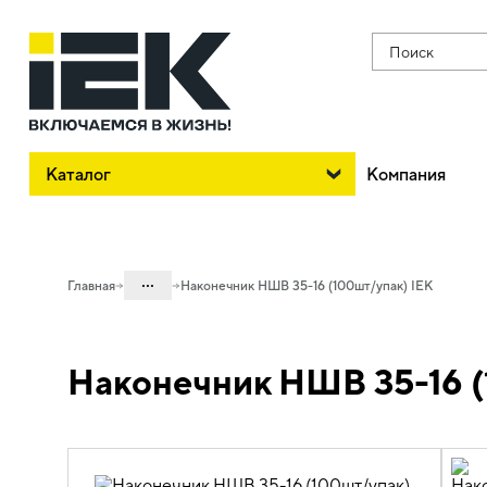
Поиск
Каталог
Компания
...
Главная
Наконечник НШВ 35-16 (100шт/упак) IEK
Каталог
Наконечник НШВ 35-16 (
08. Изделия электромонтажные и
инструменты
08.01 Наконечники, гильзы,
соединители и ответвители
08.01.01 Наконечники, клеммы и