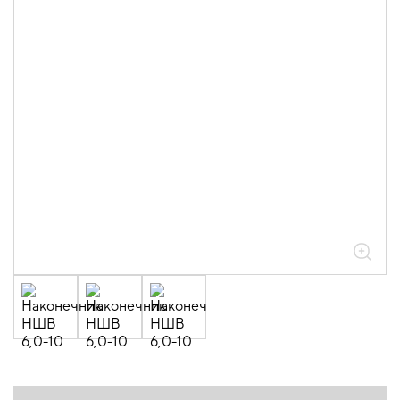
штыревые втулочные НШВ (20шт/
упак)