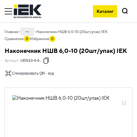
Каталог
Поиск
...
Главная
Наконечник НШВ 6,0-10 (20шт/упак) IEK
Сравнение
0
Избранное
0
Каталог
Наконечник НШВ 6,0-10 (20шт/упак) IEK
08. Изделия электромонтажные и
Артикул
:
UEN10-4-6010
инструменты
08.01 Наконечники, гильзы,
Сгенерировать QR - код
соединители и ответвители
08.01.01 Наконечники, клеммы и
зажимы слаботочные
08.01.01.05 Неизолированные
наконечники
08.01.01.05.01 Наконечники штыревые
втулочные НШВ
08.01.01.05.01.01 Наконечники