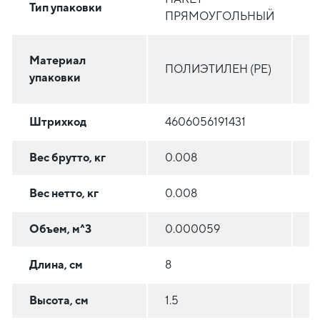
Тип упаковки
ПРЯМОУГОЛЬНЫЙ
П
П
Материал
ПОЛИЭТИЛЕН (PE)
В
упаковки
(
Штрихкод
4606056191431
4
Вес брутто, кг
0.008
0
Вес нетто, кг
0.008
0
Объем, м^3
0.000059
0
Длина, см
8
2
Высота, см
1.5
5