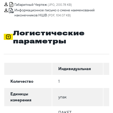
Габаритный Чертеж
(JPG, 200.78 KB)
Информационное письмо о смене наименований
наконечников НШВ
(PDF, 104.07 KB)
Логистические
параметры
Индивидуальная
Г
Количество
1
1
Единицы
упак
у
измерения
ПАКЕТ
П