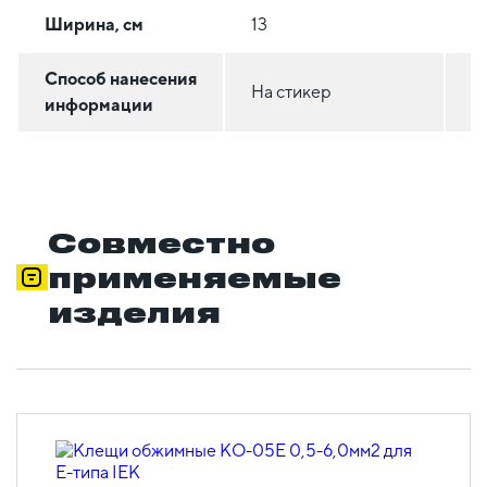
Ширина, см
13
3
Способ нанесения
На стикер
Н
информации
Совместно
применяемые
изделия