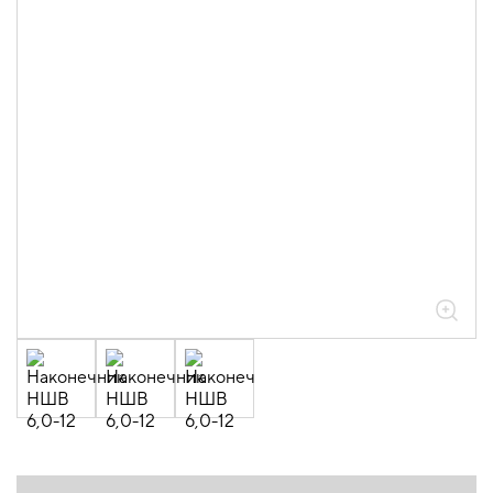
штыревые втулочные НШВ (20шт/
упак)