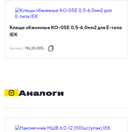
Клещи обжимные КО-05Е 0,5-6,0мм2 для Е-типа
IEK
Артикул
:
TKL20-D05-006
Аналоги