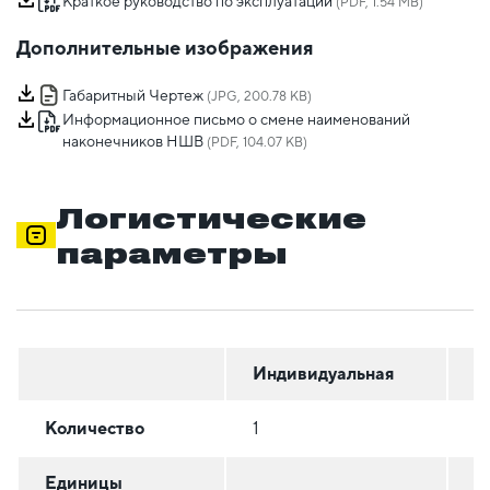
Краткое руководство по эксплуатации
(PDF, 1.54 MB)
Дополнительные изображения
Габаритный Чертеж
(JPG, 200.78 KB)
Информационное письмо о смене наименований
наконечников НШВ
(PDF, 104.07 KB)
Логистические
параметры
Индивидуальная
Г
Количество
1
1
Единицы