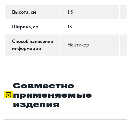
Высота, см
1.5
5
Ширина, см
13
3
Способ нанесения
На стикер
Н
информации
Совместно
применяемые
изделия