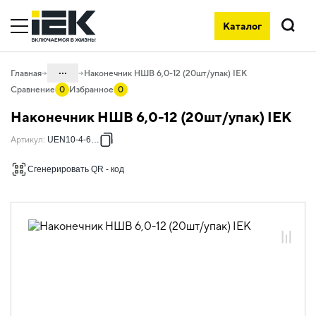
Каталог
Поиск
...
Главная
Наконечник НШВ 6,0-12 (20шт/упак) IEK
Сравнение
0
Избранное
0
Каталог
Наконечник НШВ 6,0-12 (20шт/упак) IEK
08. Изделия электромонтажные и
Артикул
:
UEN10-4-6012
инструменты
08.01 Наконечники, гильзы,
Сгенерировать QR - код
соединители и ответвители
08.01.01 Наконечники, клеммы и
зажимы слаботочные
08.01.01.05 Неизолированные
наконечники
08.01.01.05.01 Наконечники штыревые
втулочные НШВ
08.01.01.05.01.01 Наконечники