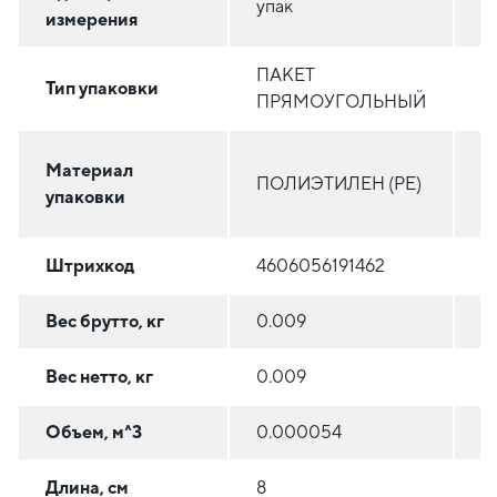
упак
у
измерения
ПАКЕТ
П
Тип упаковки
ПРЯМОУГОЛЬНЫЙ
П
П
Материал
ПОЛИЭТИЛЕН (PE)
В
упаковки
(
Штрихкод
4606056191462
4
Вес брутто, кг
0.009
1
Вес нетто, кг
0.009
1.
Объем, м^3
0.000054
0
Длина, см
8
2