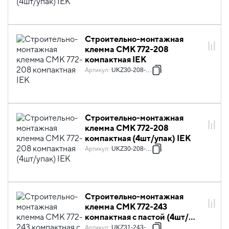
Строительно-монтажная
клемма СМК 772-208
компактная IEK
Артикул
:
UKZ30-208-001
Строительно-монтажная
клемма СМК 772-208
компактная (4шт/упак) IEK
Артикул
:
UKZ30-208-004
Строительно-монтажная
клемма СМК 772-243
компактная с пастой (4шт/
упак) IEK
Артикул
:
UKZ31-243-004