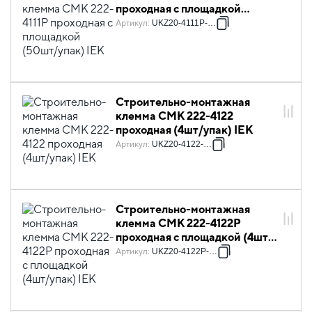
проходная с площадкой
(50шт/упак) IEK
Артикул
:
UKZ20-4111P-050
Строительно-монтажная
клемма СМК 222-4122
проходная (4шт/упак) IEK
Артикул
:
UKZ20-4122-004
Строительно-монтажная
клемма СМК 222-4122P
проходная с площадкой (4шт/
упак) IEK
Артикул
:
UKZ20-4122P-004