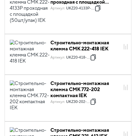
проходная с площадкой
(50шт/упак) IEK
Артикул
:
UKZ20-4133P-050
Строительно-монтажная
клемма СМК 222-418 IEK
Артикул
:
UKZ20-418-050
Строительно-монтажная
клемма СМК 772-202
компактная IEK
Артикул
:
UKZ30-202-001
Строительно-монтажная