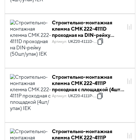
Строительно-монтажная
клемма СМК 222-4111D
проходная на DIN-рейку
(50шт/упак) IEK
Артикул
:
UKZ20-4111D-050
Строительно-монтажная
клемма СМК 222-4111P
проходная с площадкой (4шт/
упак) IEK
Артикул
:
UKZ20-4111P-004
Строительно-монтажная
клемма СМК 222-4111P