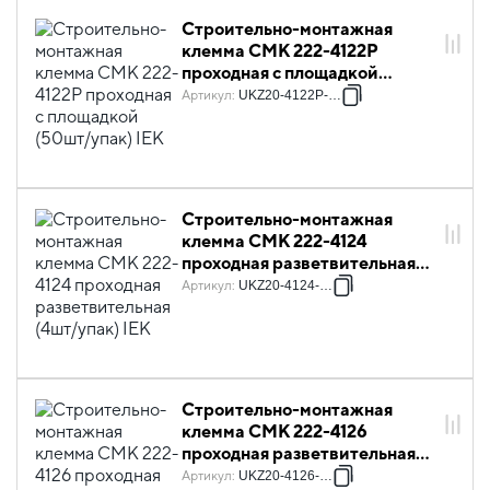
Строительно-монтажная
клемма СМК 222-4122P
проходная с площадкой
(50шт/упак) IEK
Артикул
:
UKZ20-4122P-050
Строительно-монтажная
клемма СМК 222-4124
проходная разветвительная
(4шт/упак) IEK
Артикул
:
UKZ20-4124-004
Строительно-монтажная
клемма СМК 222-4126
проходная разветвительная
(4шт/упак) IEK
Артикул
:
UKZ20-4126-004