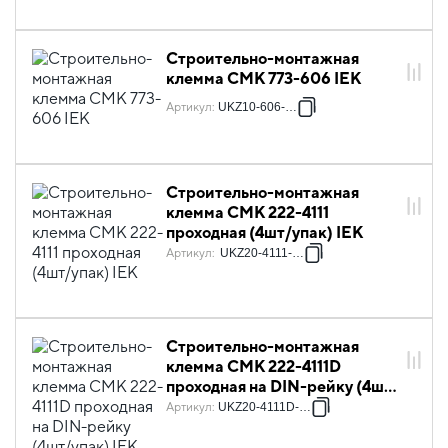
Строительно-монтажная
клемма СМК 773-606 IEK
Артикул
:
UKZ10-606-050
Строительно-монтажная
клемма СМК 222-4111
проходная (4шт/упак) IEK
Артикул
:
UKZ20-4111-004
Строительно-монтажная
клемма СМК 222-4111D
проходная на DIN-рейку (4шт/
упак) IEK
Артикул
:
UKZ20-4111D-004