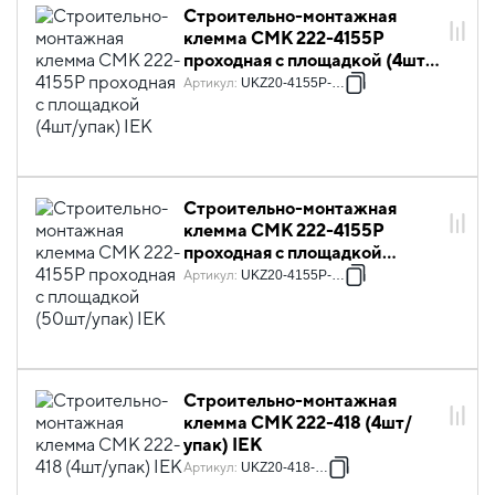
Строительно-монтажная
клемма СМК 222-4155P
проходная с площадкой (4шт/
упак) IEK
Артикул
:
UKZ20-4155P-004
Строительно-монтажная
клемма СМК 222-4155P
проходная с площадкой
(50шт/упак) IEK
Артикул
:
UKZ20-4155P-050
Строительно-монтажная
клемма СМК 222-418 (4шт/
упак) IEK
Артикул
:
UKZ20-418-004