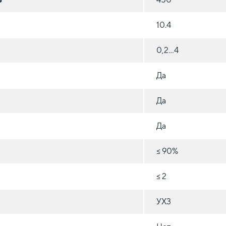
10.4
0,2...4
Да
Да
Да
≤ 90%
≤ 2
УХ3