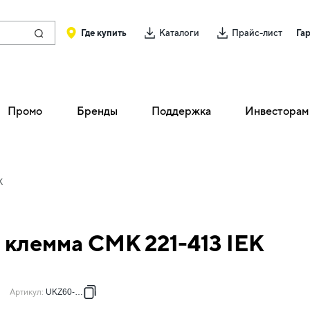
Где купить
Каталоги
Прайс-лист
Га
Промо
Бренды
Поддержка
Инвесторам
K
клемма СМК 221-413 IEK
Артикул
:
UKZ60-413