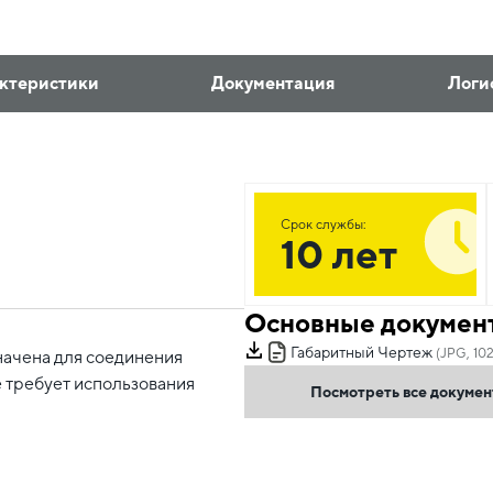
ктеристики
Документация
Логи
Срок службы:
10 лет
Основные докумен
Габаритный Чертеж
(JPG, 102
начена для соединения
 требует использования
Посмотреть все докуме