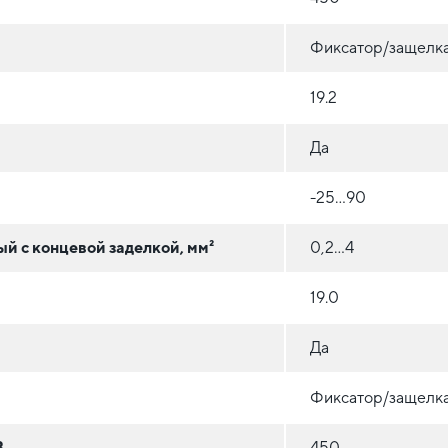
Фиксатор/защелк
19.2
Да
-25...90
 с концевой заделкой, мм²
0,2...4
19.0
Да
Фиксатор/защелк
В
450