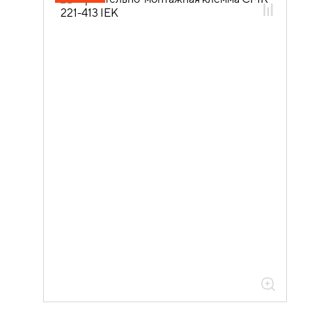
клеммы СМК
08.01.04.01 Строительно-монтажные
клеммы СМК