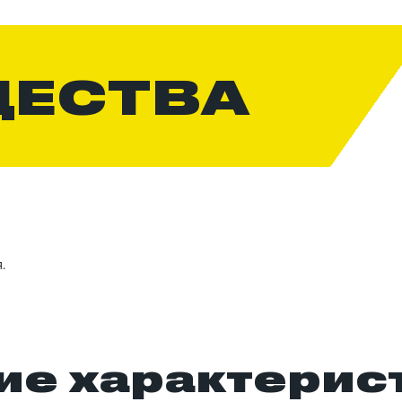
ЩЕСТВА
.
ие характерис