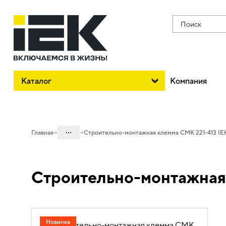
Поиск
Каталог
Компания
...
Главная
Строительно-монтажная клемма СМК 221-413 IE
Каталог
Строительно-монтажная 
08. Изделия электромонтажные и
инструменты
08.01 Наконечники, гильзы,
соединители и ответвители
Новинка
08.01.04 Строительно-монтажные