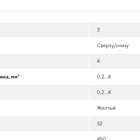
3
Сверху/снизу
4
ика, мм²
0,2...4
0,2...4
Желтый
32
450