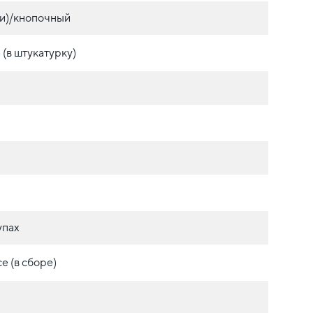
и)/кнопочный
(в штукатурку)
упах
е (в сборе)