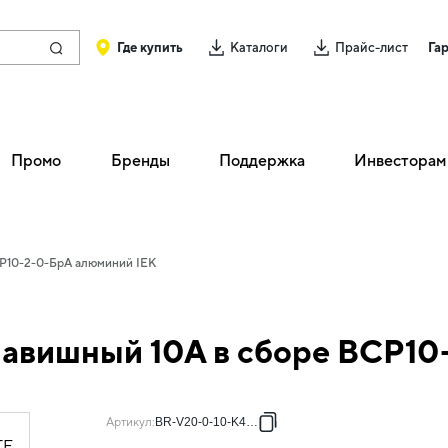
Где купить
Каталоги
Прайс-лист
Га
Промо
Бренды
Поддержка
Инвесторам
СР10-2-0-БрА алюминий IEK
лавишный 10А в сборе ВСР10
Артикул
:
BR-V20-0-10-K47-F