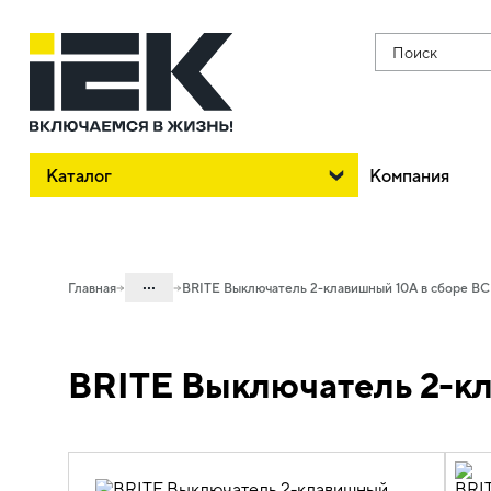
Поиск
Каталог
Компания
...
Главная
BRITE Выключатель 2-клавишный 10А в сборе В
Каталог
BRITE Выключатель 2-к
06. Изделия электроустановочные,
удлинители и силовые разъемы
06.01 Электроустановочные изделия
06.01.01 Электроустановочные
изделия скрытого монтажа BRITE