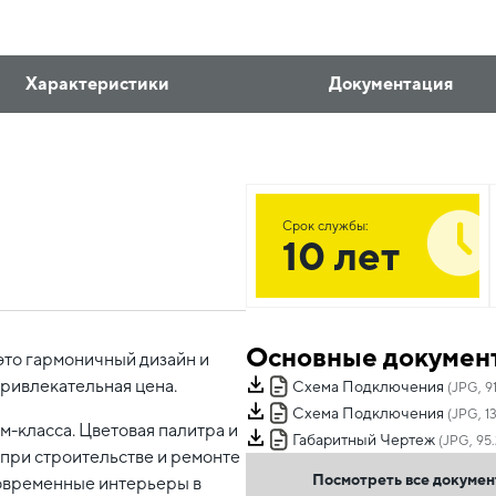
Характеристики
Документация
Срок службы:
10 лет
Основные докумен
это гармоничный дизайн и
привлекательная цена.
Схема Подключения
(JPG, 91
Схема Подключения
(JPG, 1
-класса. Цветовая палитра и
Габаритный Чертеж
(JPG, 95.
при строительстве и ремонте
Посмотреть все докуме
овременные интерьеры в