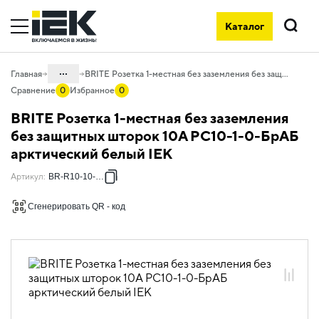
Каталог
Поиск
...
Главная
BRITE Розетка 1-местная без заземления без защитных шторок 10А РС10-1-0-БрАБ арктический белый IEK
Сравнение
0
Избранное
0
Каталог
BRITE Розетка 1-местная без заземления
06. Изделия электроустановочные,
без защитных шторок 10А РС10-1-0-БрАБ
удлинители и силовые разъемы
арктический белый IEK
06.01 Электроустановочные изделия
Артикул
:
BR-R10-10-K91
06.01.01 Электроустановочные
изделия скрытого монтажа BRITE
Сгенерировать QR - код
06.01.01.16 ЭУИ BRITE арктический
белый