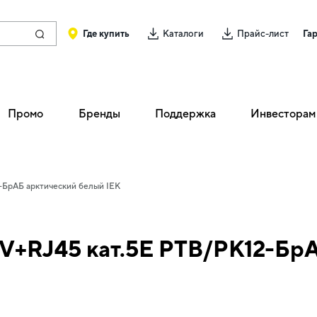
Где купить
Каталоги
Прайс-лист
Га
Промо
Бренды
Поддержка
Инвесторам
2-БрАБ арктический белый IEK
TV+RJ45 кат.5E РТВ/РК12-Бр