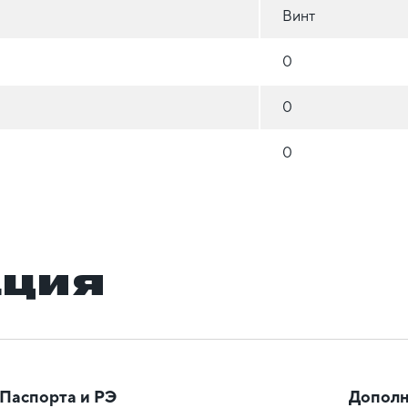
Винт
0
0
0
ация
Паспорта и РЭ
Дополн