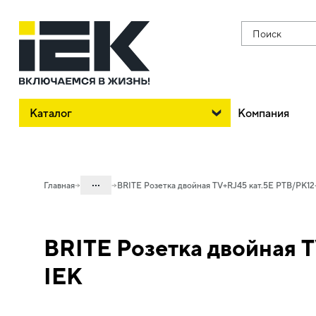
Поиск
Каталог
Компания
...
Главная
BRITE Розетка двойная TV+RJ45 кат.5E РТВ/РК1
Каталог
BRITE Розетка двойная 
06. Изделия электроустановочные,
удлинители и силовые разъемы
IEK
06.01 Электроустановочные изделия
06.01.01 Электроустановочные
изделия скрытого монтажа BRITE