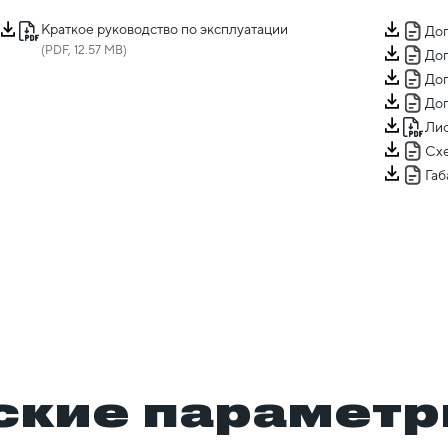
Краткое руководство по эксплуатации
Доп
(PDF, 12.57 MB)
Доп
Доп
Доп
Лис
Сх
Га
ские парамет