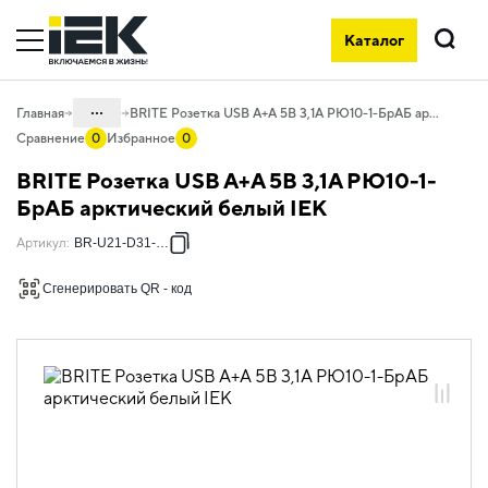
Каталог
Поиск
...
Главная
BRITE Розетка USB A+A 5В 3,1А РЮ10-1-БрАБ арктический белый IEK
Сравнение
0
Избранное
0
Каталог
BRITE Розетка USB A+A 5В 3,1А РЮ10-1-
06. Изделия электроустановочные,
БрАБ арктический белый IEK
удлинители и силовые разъемы
Артикул
:
BR-U21-D31-K91
06.01 Электроустановочные изделия
Сгенерировать QR - код
06.01.01 Электроустановочные
изделия скрытого монтажа BRITE
06.01.01.16 ЭУИ BRITE арктический
белый