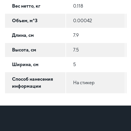
Вес нетто, кг
0.118
Объем, м^3
0.00042
Длина, см
7.9
Высота, см
7.5
Ширина, см
5
Способ нанесения
На стикер
информации