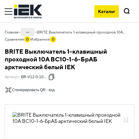
Каталог
Поиск
...
Главная
BRITE Выключатель 1-клавишный проходной 10А ВС10-1-6-БрАБ арктический белый IEK
Сравнение
0
Избранное
0
Каталог
BRITE Выключатель 1-клавишный
06. Изделия электроустановочные,
проходной 10А ВС10-1-6-БрАБ
удлинители и силовые разъемы
арктический белый IEK
06.01 Электроустановочные изделия
Артикул
:
BR-V12-0-10-K91
06.01.01 Электроустановочные
изделия скрытого монтажа BRITE
Сгенерировать QR - код
06.01.01.16 ЭУИ BRITE арктический
белый