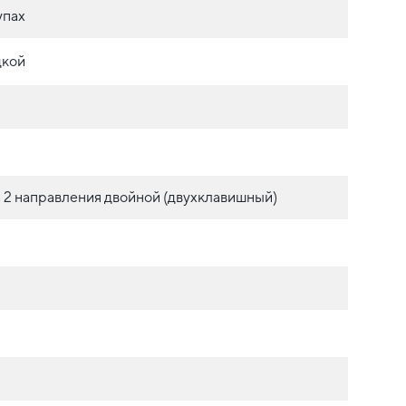
упах
дкой
 2 направления двойной (двухклавишный)