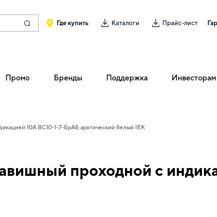
Где купить
Каталоги
Прайс-лист
Га
Промо
Бренды
Поддержка
Инвесторам
дикацией 10А ВС10-1-7-БрАБ арктический белый IEK
авишный проходной с индик