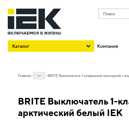
Поиск
Каталог
Компания
...
Главная
BRITE Выключатель 1-клавишный проходной с ин
Каталог
BRITE Выключатель 1-кл
06. Изделия электроустановочные,
удлинители и силовые разъемы
арктический белый IEK
06.01 Электроустановочные изделия
06.01.01 Электроустановочные
изделия скрытого монтажа BRITE