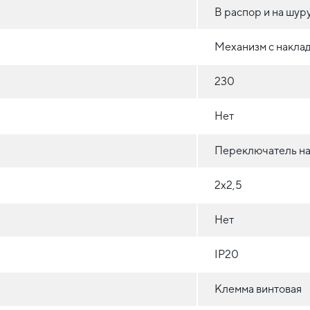
В распор и на шур
Механизм с накла
230
Нет
Переключатель на
2х2,5
Нет
IP20
Клемма винтовая