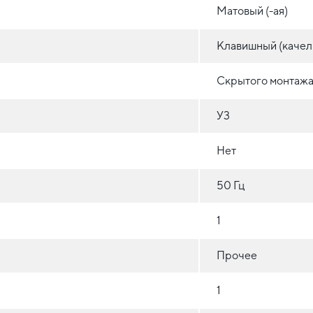
Матовый (-ая)
Клавишный (качел
Скрытого монтажа 
У3
Нет
50 Гц
1
Прочее
1