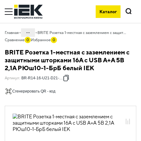
Каталог
Поиск
...
Главная
BRITE Розетка 1-местная с заземлением с защитными шторками 16А с USB A+A 5В 2,1А РЮш10-1-БрБ белый IEK
Сравнение
0
Избранное
0
Каталог
BRITE Розетка 1-местная с заземлением с
06. Изделия электроустановочные,
защитными шторками 16А с USB A+A 5В
удлинители и силовые разъемы
2,1А РЮш10-1-БрБ белый IEK
06.01 Электроустановочные изделия
Артикул
:
BR-R14-16-U21-D21-K01
06.01.01 Электроустановочные
изделия скрытого монтажа BRITE
Сгенерировать QR - код
06.01.01.01 ЭУИ BRITE белый