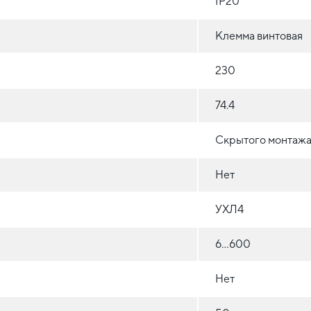
IP20
Клемма винтовая
230
74.4
Скрытого монтажа 
Нет
УХЛ4
6…600
Нет