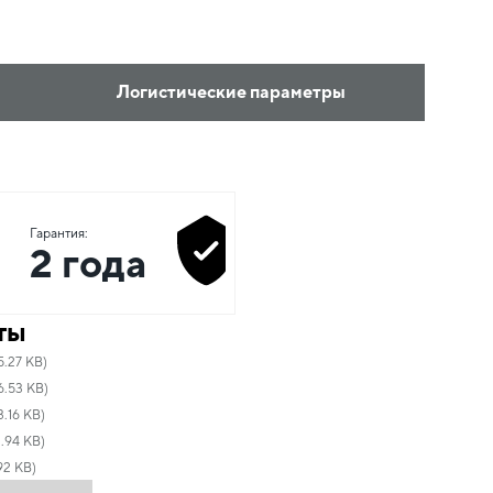
Логистические параметры
Гарантия:
2 года
ты
5.27 KB)
6.53 KB)
.16 KB)
.94 KB)
92 KB)