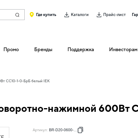
Где купить
Каталоги
Прайс-лист
Га
Промо
Бренды
Поддержка
Инвесторам
Вт СС10-1-0-БрБ белый IEK
поворотно-нажимной 600Вт С
Артикул
:
BR-D20-0600-K01