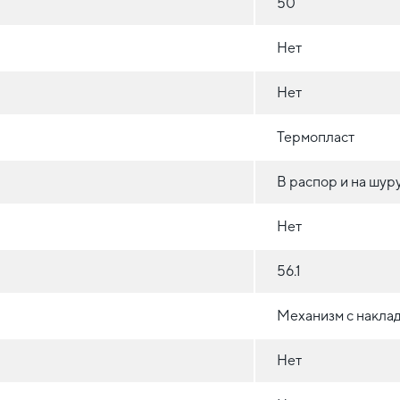
50
Нет
Нет
Термопласт
В распор и на шур
Нет
56.1
Механизм с накла
Нет