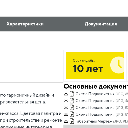
Характеристики
Документация
Срок службы:
10 лет
Основные докумен
Схема Подключения
(JPG, 6
это гармоничный дизайн и
Схема Подключения
(JPG, 4
привлекательная цена.
Схема Подключения
(JPG, 53
-класса. Цветовая палитра и
Схема Подключения
(JPG, 51
при строительстве и ремонте
Габаритный Чертеж
(JPG, 91.
овременные интерьеры в