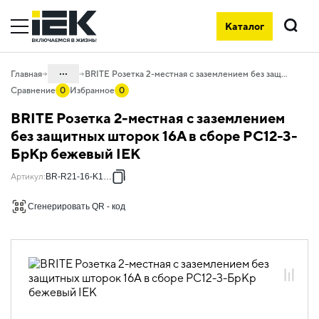
Каталог
Поиск
...
Главная
BRITE Розетка 2-местная с заземлением без защитных шторок 16А в сборе РС12-3-БрКр бежевый IEK
Сравнение
0
Избранное
0
Каталог
BRITE Розетка 2-местная с заземлением
06. Изделия электроустановочные,
без защитных шторок 16А в сборе РС12-3-
удлинители и силовые разъемы
БрКр бежевый IEK
06.01 Электроустановочные изделия
Артикул
:
BR-R21-16-K10-F
06.01.01 Электроустановочные
изделия скрытого монтажа BRITE
Сгенерировать QR - код
06.01.01.03 ЭУИ BRITE бежевый