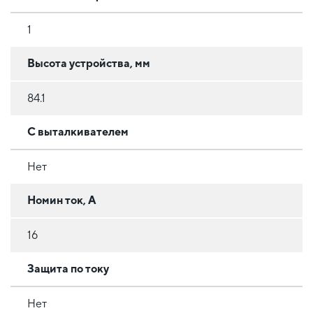
1
Высота устройства, мм
84.1
С выталкивателем
Нет
Номин ток, А
16
Защита по току
Нет