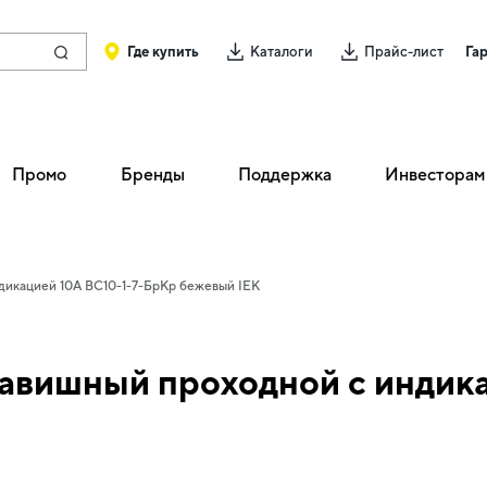
Где купить
Каталоги
Прайс-лист
Га
Промо
Бренды
Поддержка
Инвесторам
дикацией 10А ВС10-1-7-БрКр бежевый IEK
авишный проходной с индик