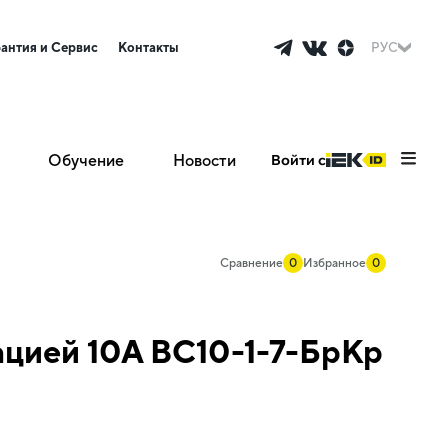
рантия и Сервис
Контакты
РУС
Обучение
Новости
Войти с
Сравнение
0
Избранное
0
ацией 10А ВС10-1-7-БрКр