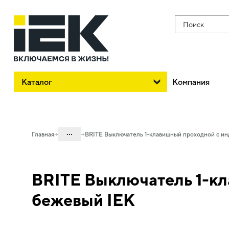
Поиск
Каталог
Компания
...
Главная
BRITE Выключатель 1-клавишный проходной с ин
Каталог
BRITE Выключатель 1-кл
06. Изделия электроустановочные,
удлинители и силовые разъемы
бежевый IEK
06.01 Электроустановочные изделия
06.01.01 Электроустановочные
изделия скрытого монтажа BRITE