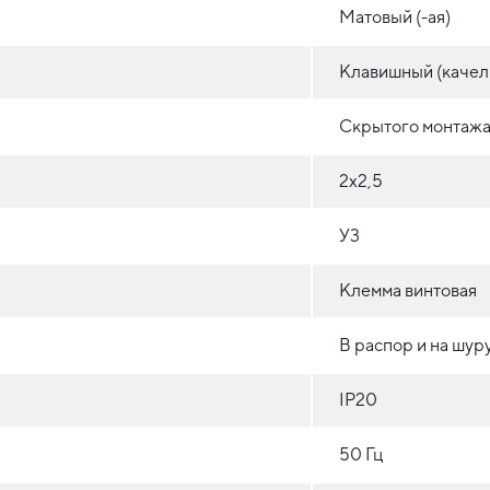
Матовый (-ая)
Клавишный (качел
Скрытого монтажа 
2х2,5
У3
Клемма винтовая
В распор и на шур
IP20
50 Гц