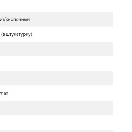
и)/кнопочный
(в штукатурку)
упах