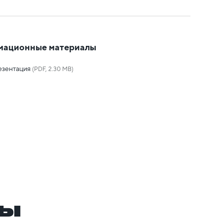
мационные материалы
езентация
(PDF, 2.30 MB)
ры