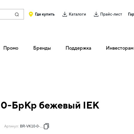
Где купить
Каталоги
Прайс-лист
Га
Промо
Бренды
Поддержка
Инвесторам
10-БрКр бежевый IEK
Артикул
:
BR-VK10-0-K10