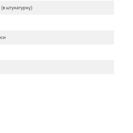
(в штукатурку)
иси