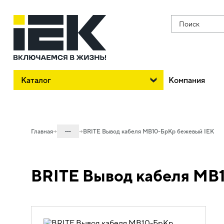
Поиск
Каталог
Компания
...
Главная
BRITE Вывод кабеля МВ10-БрКр бежевый IEK
Каталог
BRITE Вывод кабеля МВ
06. Изделия электроустановочные,
удлинители и силовые разъемы
06.01 Электроустановочные изделия
06.01.01 Электроустановочные
изделия скрытого монтажа BRITE