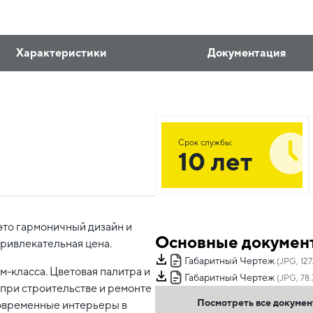
Характеристики
Документация
Срок службы:
10 лет
это гармоничный дизайн и
Основные докумен
привлекательная цена.
Габаритный Чертеж
(JPG, 127
-класса. Цветовая палитра и
Габаритный Чертеж
(JPG, 78.
при строительстве и ремонте
Посмотреть все докуме
овременные интерьеры в