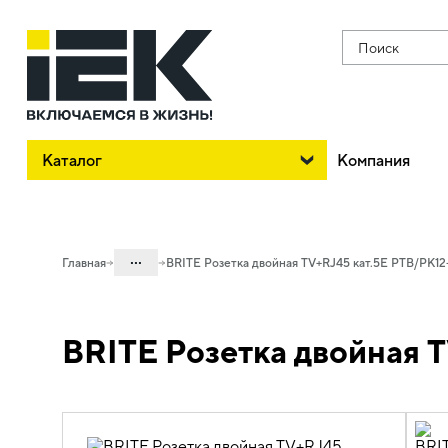
Поиск
Каталог
Компания
...
Главная
BRITE Розетка двойная TV+RJ45 кат.5E РТВ/РК12
Каталог
BRITE Розетка двойная 
06. Изделия электроустановочные,
удлинители и силовые разъемы
06.01 Электроустановочные изделия
06.01.01 Электроустановочные
изделия скрытого монтажа BRITE