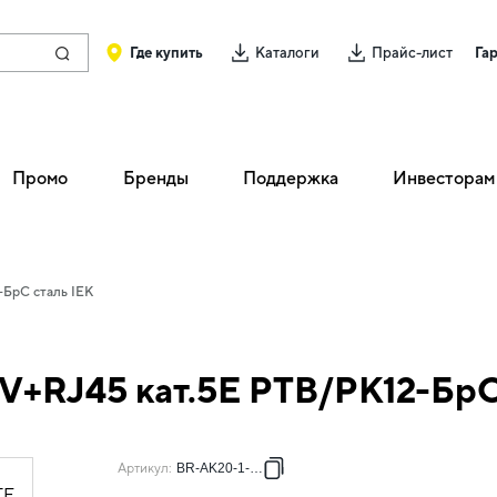
Где купить
Каталоги
Прайс-лист
Га
Промо
Бренды
Поддержка
Инвесторам
-БрС сталь IEK
TV+RJ45 кат.5E РТВ/РК12-БрС
Артикул
:
BR-AK20-1-K46