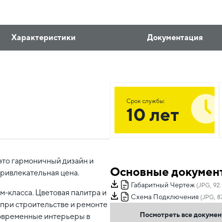
Характеристики
Документация
Срок службы:
10 лет
это гармоничный дизайн и
Основные докумен
привлекательная цена.
Габаритный Чертеж
(JPG, 92.
-класса. Цветовая палитра и
Схема Подключения
(JPG, 8
при строительстве и ремонте
Посмотреть все докуме
овременные интерьеры в