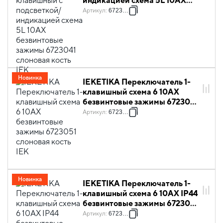
индикацией схема 5L 10АХ
безвинтовые зажимы 6723041
Артикул
:
6723041
слоновая кость IEK
Новинка
IEKETIKA Переключатель 1-
клавишный схема 6 10АХ
безвинтовые зажимы 6723051
слоновая кость IEK
Артикул
:
6723051
Новинка
IEKETIKA Переключатель 1-
клавишный схема 6 10АХ IP44
безвинтовые зажимы 6723071
слоновая кость IEK
Артикул
:
6723071