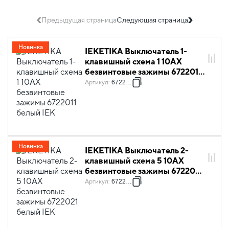
Предыдущая страница
Следующая страница
Новинка
IEKETIKA Выключатель 1-
клавишный схема 1 10АХ
безвинтовые зажимы 6722011
белый IEK
Артикул
:
6722011
Новинка
IEKETIKA Выключатель 2-
клавишный схема 5 10АХ
безвинтовые зажимы 6722021
белый IEK
Артикул
:
6722021