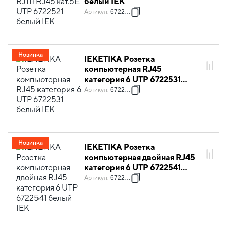
белый IEK
Артикул
:
6722521
Новинка
IEKETIKA Розетка
компьютерная RJ45
категория 6 UTP 6722531
белый IEK
Артикул
:
6722531
Новинка
IEKETIKA Розетка
компьютерная двойная RJ45
категория 6 UTP 6722541
белый IEK
Артикул
:
6722541