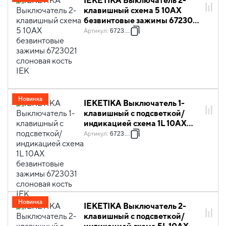
IEKETIKA Выключатель 2-
клавишный схема 5 10АХ
безвинтовые зажимы 6723021
слоновая кость IEK
Артикул
:
6723021
Новинка
IEKETIKA Выключатель 1-
клавишный с подсветкой/
индикацией схема 1L 10АХ
безвинтовые зажимы 6723031
Артикул
:
6723031
слоновая кость IEK
Новинка
IEKETIKA Выключатель 2-
клавишный с подсветкой/