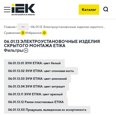
Каталог
Поиск
...
Главная
06.01.13 Электроустановочные изделия скрытого монтажа ETIKA
Сравнение
0
Избранное
0
Каталог
06.01.13 ЭЛЕКТРОУСТАНОВОЧНЫЕ ИЗДЕЛИЯ
СКРЫТОГО МОНТАЖА ETIKA
06. Изделия электроустановочные,
Фильтры
удлинители и силовые разъемы
06.01 Электроустановочные изделия
06.01.13.01 ЭУИ ETIKA: цвет белый
06.01.13.02 ЭУИ ETIKA: цвет слоновая кость
06.01.13.03 ЭУИ ETIKA: цвет алюминий
06.01.13.04 ЭУИ ETIKA: цвет антрацит
06.01.13.11 ЭУИ ETIKA: цвет красный
06.01.13.12 Рамки пластиковые ETIKA
06.01.13.ХХ Продукция, выведенная из ассортимента