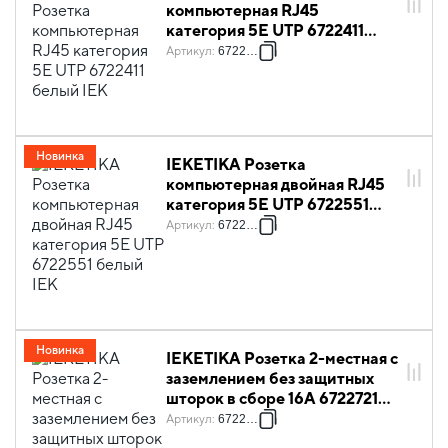
компьютерная RJ45
категория 5Е UTP 6722411
белый IEK
Артикул
:
6722411
Новинка
IEKETIKA Розетка
компьютерная двойная RJ45
категория 5Е UTP 6722551
белый IEK
Артикул
:
6722551
Новинка
IEKETIKA Розетка 2-местная с
заземлением без защитных
шторок в сборе 16А 6722721
белый IEK
Артикул
:
6722721