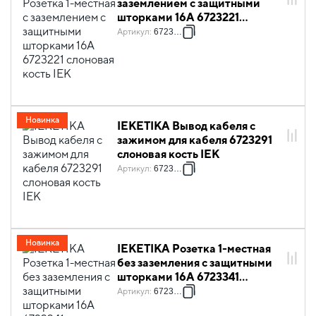
заземлением с защитными
шторками 16А 6723221
слоновая кость IEK
Артикул
:
6723221
Новинка
IEKETIKA Вывод кабеля с
зажимом для кабеля 6723291
слоновая кость IEK
Артикул
:
6723291
Новинка
IEKETIKA Розетка 1-местная
без заземления с защитными
шторками 16А 6723341
слоновая кость IEK
Артикул
:
6723341