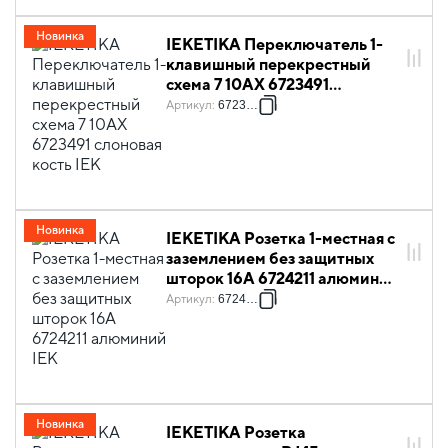
Новинка
IEKETIKA Переключатель 1-
клавишный перекрестный
схема 7 10АХ 6723491
слоновая кость IEK
Артикул
:
6723491
Новинка
IEKETIKA Розетка 1-местная с
заземлением без защитных
шторок 16А 6724211 алюминий
IEK
Артикул
:
6724211
Новинка
IEKETIKA Розетка