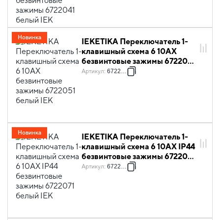
Новинка
IEKETIKA Переключатель 1-
клавишный схема 6 10АХ
безвинтовые зажимы 6722051
белый IEK
Артикул
:
6722051
Новинка
IEKETIKA Переключатель 1-
клавишный схема 6 10АХ IP44
безвинтовые зажимы 6722071
белый IEK
Артикул
:
6722071