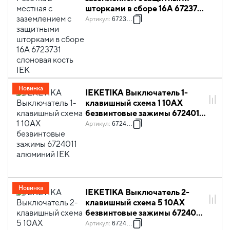
шторками в сборе 16А 6723731
слоновая кость IEK
Артикул
:
6723731
Новинка
IEKETIKA Выключатель 1-
клавишный схема 1 10АХ
безвинтовые зажимы 6724011
алюминий IEK
Артикул
:
6724011
Новинка
IEKETIKA Выключатель 2-
клавишный схема 5 10АХ
безвинтовые зажимы 6724021
алюминий IEK
Артикул
:
6724021