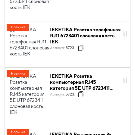
Новинка
IEKETIKA Розетка телефонная
RJ11 6723401 слоновая кость
IEK
Артикул
:
6723401
Новинка
IEKETIKA Розетка
компьютерная RJ45
категория 5Е UTP 6723411
слоновая кость IEK
Артикул
:
6723411
Новинка
IEKETIKA Выключатель 3-