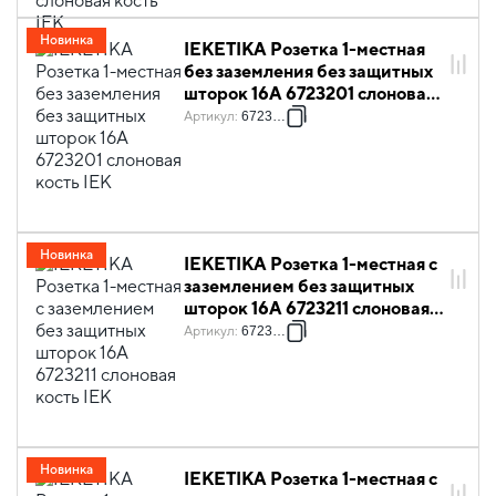
Новинка
IEKETIKA Розетка 1-местная
без заземления без защитных
шторок 16А 6723201 слоновая
кость IEK
Артикул
:
6723201
Новинка
IEKETIKA Розетка 1-местная с
заземлением без защитных
шторок 16А 6723211 слоновая
кость IEK
Артикул
:
6723211
Новинка
IEKETIKA Розетка 1-местная с