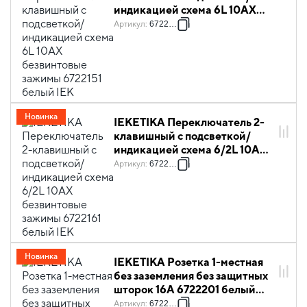
индикацией схема 6L 10АХ
безвинтовые зажимы 6722151
Артикул
:
6722151
белый IEK
Новинка
IEKETIKA Переключатель 2-
клавишный с подсветкой/
индикацией схема 6/2L 10АХ
безвинтовые зажимы 6722161
Артикул
:
6722161
белый IEK
Новинка
IEKETIKA Розетка 1-местная
без заземления без защитных
шторок 16А 6722201 белый
IEK
Артикул
:
6722201