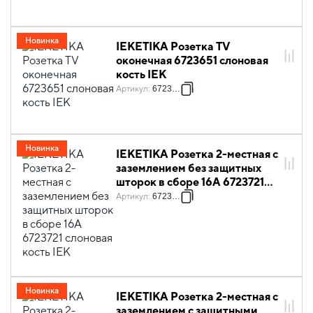
Новинка
IEKETIKA Розетка TV
оконечная 6723651 слоновая
кость IEK
Артикул
:
6723651
Новинка
IEKETIKA Розетка 2-местная с
заземлением без защитных
шторок в сборе 16А 6723721
слоновая кость IEK
Артикул
:
6723721
Новинка
IEKETIKA Розетка 2-местная с
заземлением с защитными