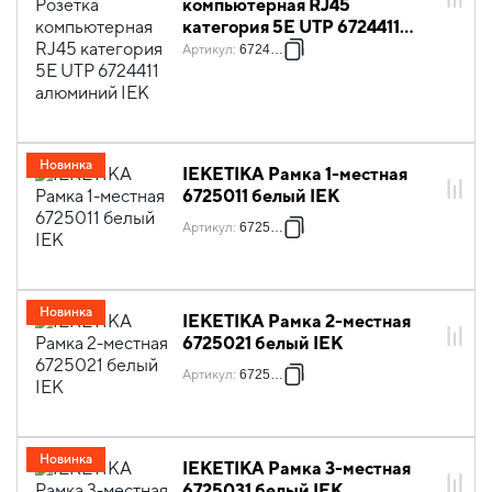
компьютерная RJ45
категория 5Е UTP 6724411
алюминий IEK
Артикул
:
6724411
Новинка
IEKETIKA Рамка 1-местная
6725011 белый IEK
Артикул
:
6725011
Новинка
IEKETIKA Рамка 2-местная
6725021 белый IEK
Артикул
:
6725021
Новинка
IEKETIKA Рамка 3-местная
6725031 белый IEK