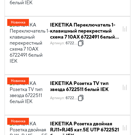
Новинка
IEKETIKA Переключатель 1-
клавишный перекрестный
схема 7 10АХ 6722491 белый
IEK
Артикул
:
6722491
Новинка
IEKETIKA Розетка TV тип
звезда 6722511 белый IEK
Артикул
:
6722511
Новинка
IEKETIKA Розетка двойная
RJ11+RJ45 кат.5E UTP 6722521