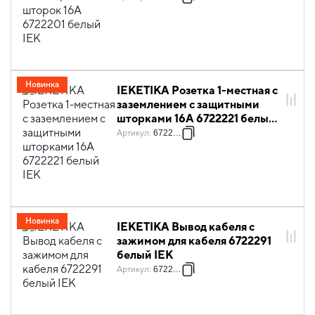
Новинка
IEKETIKA Розетка 1-местная с
заземлением с защитными
шторками 16А 6722221 белый
IEK
Артикул
:
6722221
Новинка
IEKETIKA Вывод кабеля с
зажимом для кабеля 6722291
белый IEK
Артикул
:
6722291