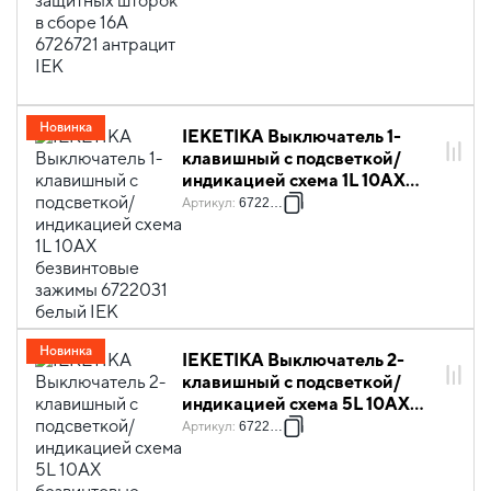
Новинка
IEKETIKA Выключатель 1-
клавишный с подсветкой/
индикацией схема 1L 10АХ
безвинтовые зажимы 6722031
Артикул
:
6722031
белый IEK
Новинка
IEKETIKA Выключатель 2-
клавишный с подсветкой/
индикацией схема 5L 10АХ
безвинтовые зажимы 6722041
Артикул
:
6722041
белый IEK