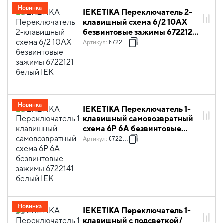
Новинка
IEKETIKA Переключатель 2-
клавишный схема 6/2 10АХ
безвинтовые зажимы 6722121
белый IEK
Артикул
:
6722121
Новинка
IEKETIKA Переключатель 1-
клавишный самовозвратный
схема 6Р 6А безвинтовые
зажимы 6722141 белый IEK
Артикул
:
6722141
Новинка
IEKETIKA Переключатель 1-
клавишный с подсветкой/