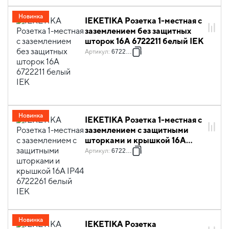
Новинка
IEKETIKA Розетка 1-местная с
заземлением без защитных
шторок 16А 6722211 белый IEK
Артикул
:
6722211
Новинка
IEKETIKA Розетка 1-местная с
заземлением с защитными
шторками и крышкой 16А
IP44 6722261 белый IEK
Артикул
:
6722261
Новинка
IEKETIKA Розетка