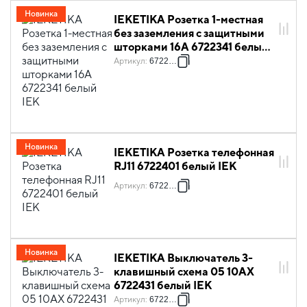
Новинка
IEKETIKA Розетка 1-местная
без заземления с защитными
шторками 16А 6722341 белый
IEK
Артикул
:
6722341
Новинка
IEKETIKA Розетка телефонная
RJ11 6722401 белый IEK
Артикул
:
6722401
Новинка
IEKETIKA Выключатель 3-
клавишный схема 05 10АХ
6722431 белый IEK
Артикул
:
6722431