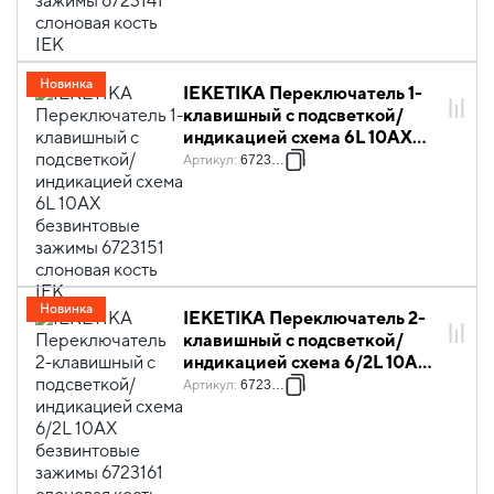
Новинка
IEKETIKA Переключатель 1-
клавишный с подсветкой/
индикацией схема 6L 10АХ
безвинтовые зажимы 6723151
Артикул
:
6723151
слоновая кость IEK
Новинка
IEKETIKA Переключатель 2-
клавишный с подсветкой/
индикацией схема 6/2L 10АХ
безвинтовые зажимы 6723161
Артикул
:
6723161
слоновая кость IEK