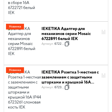
Новинка
IEKETIKA Адаптер для
механизмов серии Mosaic
6722891 белый IEK
Артикул
:
6722891
Новинка
IEKETIKA Розетка 1-местная с
заземлением с защитными
шторками и крышкой 16А
IP44 6723261 слоновая кость
Артикул
:
6723261
IEK