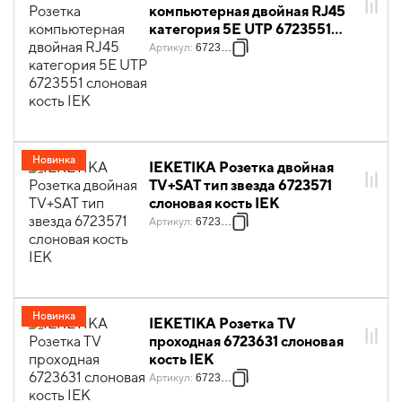
компьютерная двойная RJ45
категория 5Е UTP 6723551
слоновая кость IEK
Артикул
:
6723551
Новинка
IEKETIKA Розетка двойная
TV+SAT тип звезда 6723571
слоновая кость IEK
Артикул
:
6723571
Новинка
IEKETIKA Розетка TV
проходная 6723631 слоновая
кость IEK
Артикул
:
6723631