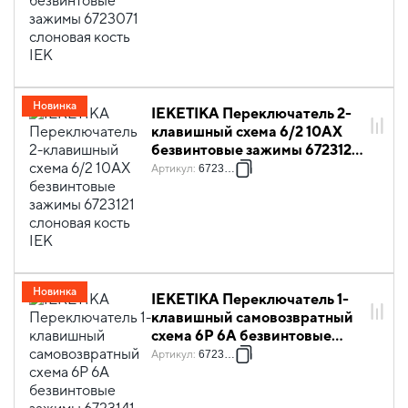
Новинка
IEKETIKA Переключатель 2-
клавишный схема 6/2 10АХ
безвинтовые зажимы 6723121
слоновая кость IEK
Артикул
:
6723121
Новинка
IEKETIKA Переключатель 1-
клавишный самовозвратный
схема 6Р 6А безвинтовые
зажимы 6723141 слоновая
Артикул
:
6723141
кость IEK