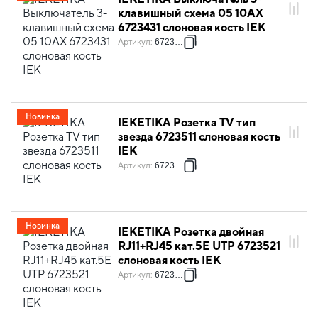
клавишный схема 05 10АХ
6723431 слоновая кость IEK
Артикул
:
6723431
Новинка
IEKETIKA Розетка TV тип
звезда 6723511 слоновая кость
IEK
Артикул
:
6723511
Новинка
IEKETIKA Розетка двойная
RJ11+RJ45 кат.5E UTP 6723521
слоновая кость IEK
Артикул
:
6723521