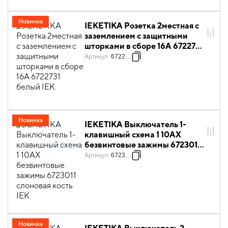
Новинка
IEKETIKA Розетка 2местная с
заземлением с защитными
шторками в сборе 16А 6722731
белый IEK
Артикул
:
6722731
Новинка
IEKETIKA Выключатель 1-
клавишный схема 1 10АХ
безвинтовые зажимы 6723011
слоновая кость IEK
Артикул
:
6723011
Новинка