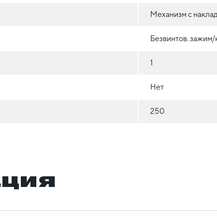
Механизм с накла
Безвинтов. зажим
1
Нет
250
ация