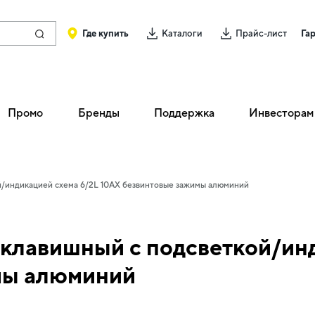
Где купить
Каталоги
Прайс-лист
Га
Промо
Бренды
Поддержка
Инвесторам
й/индикацией схема 6/2L 10АХ безвинтовые зажимы алюминий
клавишный с подсветкой/инд
мы алюминий