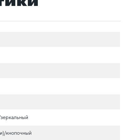
тики
./зеркальный
и)/кнопочный