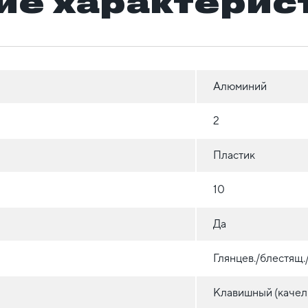
ие характерис
Алюминий
2
Пластик
10
Да
Глянцев./блестящ
Клавишный (качел