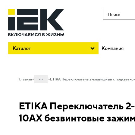
Поиск
Каталог
Компания
...
Главная
ETIKA Переключатель 2-клавишный с подсветко
Каталог
ETIKA Переключатель 2-
06. Изделия электроустановочные,
удлинители и силовые разъемы
10АХ безвинтовые зажи
06.01 Электроустановочные изделия
06.01.13 Электроустановочные
изделия скрытого монтажа ETIKA