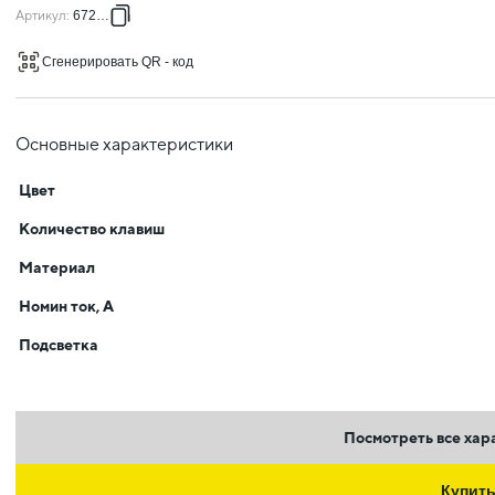
Артикул
:
672416
Сгенерировать QR - код
Основные характеристики
Цвет
Количество клавиш
Материал
Номин ток, А
Подсветка
Посмотреть все хар
Купит