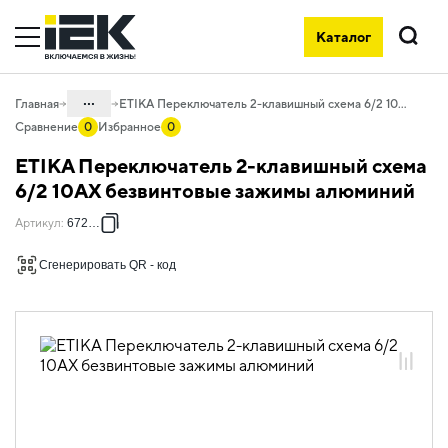
Каталог
Поиск
...
Главная
ETIKA Переключатель 2-клавишный схема 6/2 10АХ безвинтовые зажимы алюминий
Сравнение
0
Избранное
0
Каталог
ETIKA Переключатель 2-клавишный схема
06. Изделия электроустановочные,
6/2 10АХ безвинтовые зажимы алюминий
удлинители и силовые разъемы
Артикул
:
672412
06.01 Электроустановочные изделия
Сгенерировать QR - код
06.01.13 Электроустановочные
изделия скрытого монтажа ETIKA
06.01.13.03 ЭУИ ETIKA: цвет
алюминий