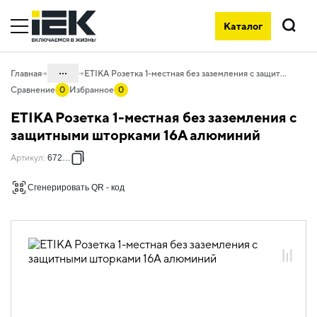
Каталог
Поиск
...
Главная
ETIKA Розетка 1-местная без заземления с защитными шторками 16А алюминий
Сравнение
0
Избранное
0
Каталог
ETIKA Розетка 1-местная без заземления с
06. Изделия электроустановочные,
защитными шторками 16А алюминий
удлинители и силовые разъемы
Артикул
:
672434
06.01 Электроустановочные изделия
Сгенерировать QR - код
06.01.13 Электроустановочные
изделия скрытого монтажа ETIKA
06.01.13.03 ЭУИ ETIKA: цвет
алюминий