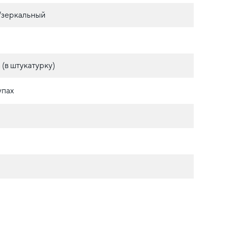
./зеркальный
(в штукатурку)
упах