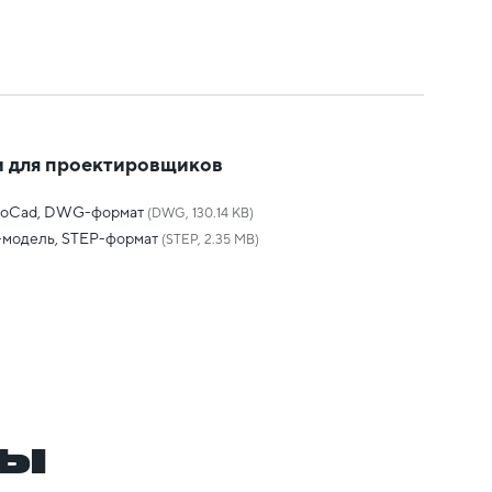
 для проектировщиков
toCad, DWG-формат
(DWG, 130.14 KB)
-модель, STEP-формат
(STEP, 2.35 MB)
ры