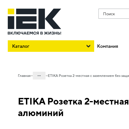
Поиск
Каталог
Компания
...
Главная
ETIKA Розетка 2-местная с заземлением без защ
Каталог
ETIKA Розетка 2-местная
06. Изделия электроустановочные,
удлинители и силовые разъемы
алюминий
06.01 Электроустановочные изделия
06.01.13 Электроустановочные
изделия скрытого монтажа ETIKA