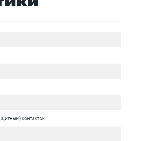
тики
ащитным) контактом