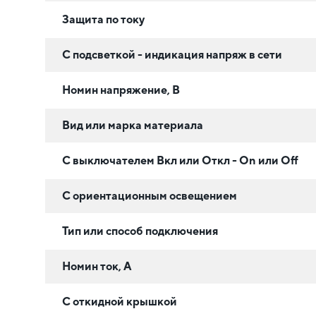
Защита по току
С подсветкой - индикация напряж в сети
Номин напряжение, В
Вид или марка материала
С выключателем Вкл или Откл - On или Off
С ориентационным освещением
Тип или способ подключения
Номин ток, А
С откидной крышкой