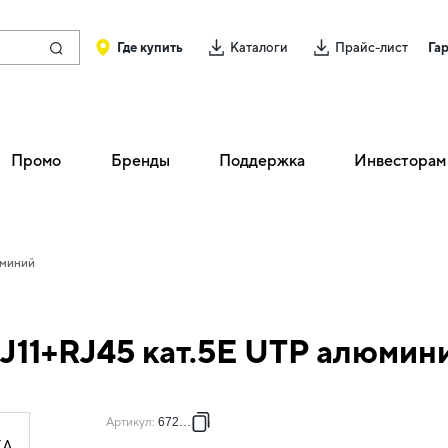
Где купить
Каталоги
Прайс-лист
Га
Промо
Бренды
Поддержка
Инвесторам
юминий
RJ11+RJ45 кат.5E UTP алюмин
Артикул
:
672452