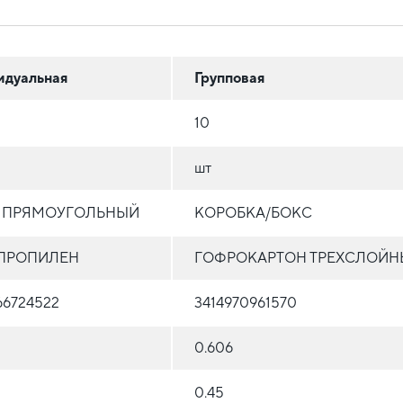
идуальная
Групповая
10
шт
Т ПРЯМОУГОЛЬНЫЙ
КОРОБКА/БОКС
ПРОПИЛЕН
ГОФРОКАРТОН ТРЕХСЛОЙН
66724522
3414970961570
0.606
0.45