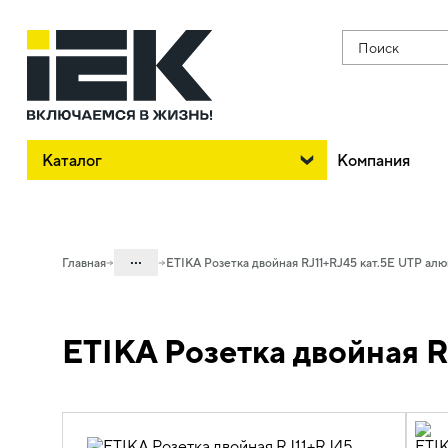
Поиск
Каталог
Компания
...
Главная
ETIKA Розетка двойная RJ11+RJ45 кат.5E UTP ал
Каталог
ETIKA Розетка двойная 
06. Изделия электроустановочные,
удлинители и силовые разъемы
06.01 Электроустановочные изделия
06.01.13 Электроустановочные
изделия скрытого монтажа ETIKA