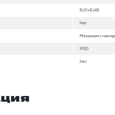
RJ11+RJ45
Нет
Механизм с накла
IP20
Нет
ация