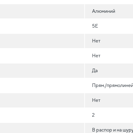
Алюминий
5E
Нет
Нет
Да
Прям./прямолиней
Нет
2
В распор и на шур