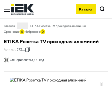
Каталог
Поиск
...
Главная
ETIKA Розетка TV проходная алюминий
Сравнение
0
Избранное
0
Каталог
ETIKA Розетка TV проходная алюминий
06. Изделия электроустановочные,
Артикул
:
672463
удлинители и силовые разъемы
06.01 Электроустановочные изделия
Сгенерировать QR - код
06.01.13 Электроустановочные
изделия скрытого монтажа ETIKA
06.01.13.03 ЭУИ ETIKA: цвет
алюминий