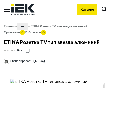
Каталог
Поиск
...
Главная
ETIKA Розетка TV тип звезда алюминий
Сравнение
0
Избранное
0
Каталог
ETIKA Розетка TV тип звезда алюминий
06. Изделия электроустановочные,
Артикул
:
672451
удлинители и силовые разъемы
06.01 Электроустановочные изделия
Сгенерировать QR - код
06.01.13 Электроустановочные
изделия скрытого монтажа ETIKA
06.01.13.03 ЭУИ ETIKA: цвет
алюминий