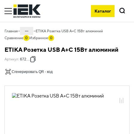
Каталог
Поиск
...
Главная
ETIKA Розетка USB A+C 15Вт алюминий
Сравнение
0
Избранное
0
Каталог
ETIKA Розетка USB A+C 15Вт алюминий
06. Изделия электроустановочные,
Артикул
:
672436
удлинители и силовые разъемы
06.01 Электроустановочные изделия
Сгенерировать QR - код
06.01.13 Электроустановочные
изделия скрытого монтажа ETIKA
06.01.13.03 ЭУИ ETIKA: цвет
алюминий