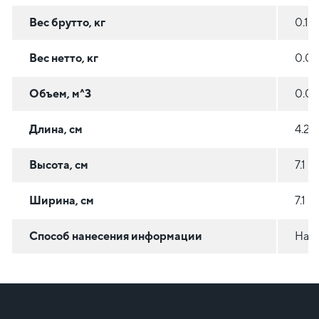
Вес брутто, кг
0.15
Вес нетто, кг
0.0
Объем, м^3
0.0
Длина, см
4.2
Высота, см
7.1
Ширина, см
7.1
Способ нанесения информации
На с