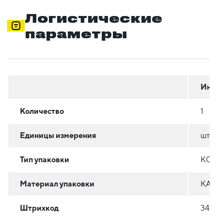
Логистические
параметры
Инд
Количество
1
Единицы измерения
шт
Тип упаковки
КОР
Материал упаковки
КАР
Штрихкод
3414