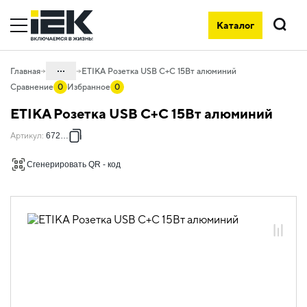
Каталог
Поиск
...
Главная
ETIKA Розетка USB C+C 15Вт алюминий
Сравнение
0
Избранное
0
Каталог
ETIKA Розетка USB C+C 15Вт алюминий
06. Изделия электроустановочные,
Артикул
:
672435
удлинители и силовые разъемы
06.01 Электроустановочные изделия
Сгенерировать QR - код
06.01.13 Электроустановочные
изделия скрытого монтажа ETIKA
06.01.13.03 ЭУИ ETIKA: цвет
алюминий