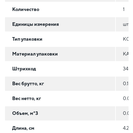
Количество
1
Единицы измерения
шт
Тип упаковки
КОР
Материал упаковки
КАР
Штрихкод
3414
Вес брутто, кг
0.13
Вес нетто, кг
0.0
Объем, м^3
0.0
Длина, см
4.2