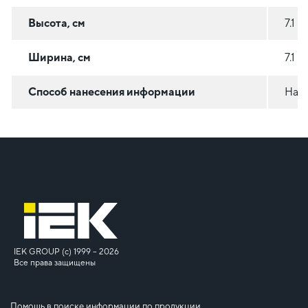
Высота, см
7.1
Ширина, см
7.1
Способ нанесения информации
На с
IEK GROUP (c) 1999 – 2026
Все права защищены
Помощь в поиске информации по продукции