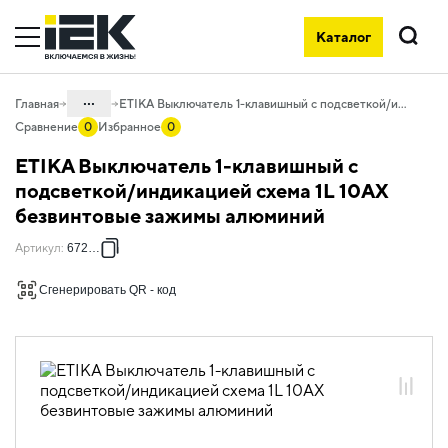
Каталог
Поиск
...
Главная
ETIKA Выключатель 1-клавишный с подсветкой/индикацией схема 1L 10АХ безвинтовые зажимы алюминий
Сравнение
0
Избранное
0
Каталог
ETIKA Выключатель 1-клавишный с
06. Изделия электроустановочные,
подсветкой/индикацией схема 1L 10АХ
удлинители и силовые разъемы
безвинтовые зажимы алюминий
06.01 Электроустановочные изделия
Артикул
:
672403
06.01.13 Электроустановочные
изделия скрытого монтажа ETIKA
Сгенерировать QR - код
06.01.13.03 ЭУИ ETIKA: цвет
алюминий