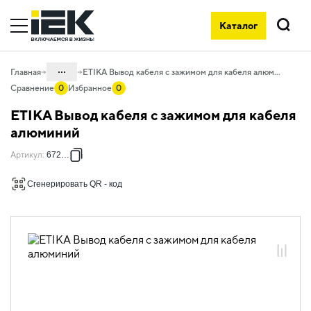
Каталог
Поиск
...
Главная
ETIKA Вывод кабеля с зажимом для кабеля алюминий
Сравнение
0
Избранное
0
Каталог
ETIKA Вывод кабеля с зажимом для кабеля
06. Изделия электроустановочные,
алюминий
удлинители и силовые разъемы
Артикул
:
672429
06.01 Электроустановочные изделия
Сгенерировать QR - код
06.01.13 Электроустановочные
изделия скрытого монтажа ETIKA
06.01.13.03 ЭУИ ETIKA: цвет
алюминий