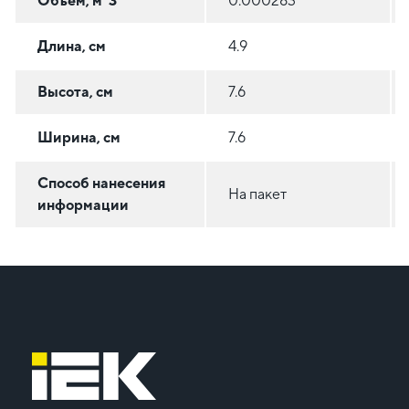
Объем, м^3
0.000283
Длина, см
4.9
Высота, см
7.6
Ширина, см
7.6
Способ нанесения
На пакет
информации