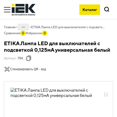
Каталог
Поиск
...
Главная
ETIKA Лампа LED для выключателей с подсветкой 0,125мА универсальная белый
Сравнение
0
Избранное
0
Каталог
ETIKA Лампа LED для выключателей с
06. Изделия электроустановочные,
подсветкой 0,125мА универсальная белый
удлинители и силовые разъемы
Артикул
:
764526
06.01 Электроустановочные изделия
Сгенерировать QR - код
06.01.13 Электроустановочные
изделия скрытого монтажа ETIKA
06.01.13.01 ЭУИ ETIKA: цвет белый