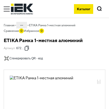
Каталог
Поиск
...
Главная
ETIKA Рамка 1-местная алюминий
Сравнение
0
Избранное
0
Каталог
ETIKA Рамка 1-местная алюминий
06. Изделия электроустановочные,
Артикул
:
672551
удлинители и силовые разъемы
06.01 Электроустановочные изделия
Сгенерировать QR - код
06.01.13 Электроустановочные
изделия скрытого монтажа ETIKA
06.01.13.12 Рамки пластиковые ETIKA