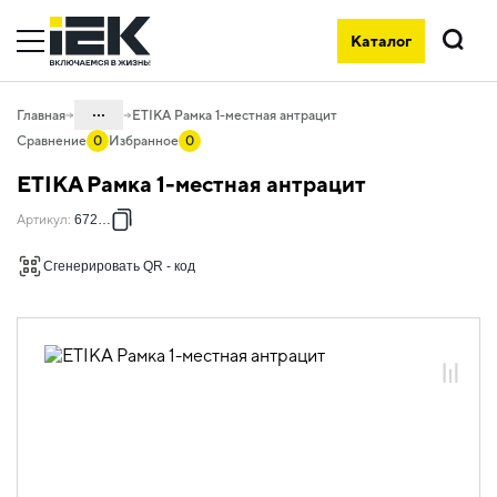
Каталог
Поиск
...
Главная
ETIKA Рамка 1-местная антрацит
Сравнение
0
Избранное
0
Каталог
ETIKA Рамка 1-местная антрацит
06. Изделия электроустановочные,
Артикул
:
672581
удлинители и силовые разъемы
06.01 Электроустановочные изделия
Сгенерировать QR - код
06.01.13 Электроустановочные
изделия скрытого монтажа ETIKA
06.01.13.12 Рамки пластиковые ETIKA