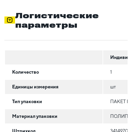
Логистические
параметры
Индивиду
Количество
1
Единицы измерения
шт
Тип упаковки
ПАКЕТ 
Материал упаковки
ПОЛИПР
Штрихкод
34149709