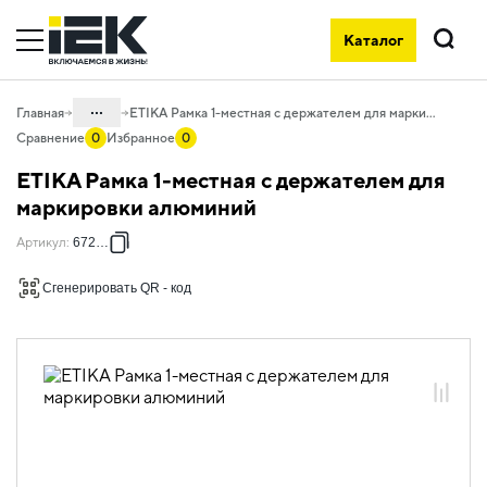
Каталог
Поиск
...
Главная
ETIKA Рамка 1-местная с держателем для маркировки алюминий
Сравнение
0
Избранное
0
Каталог
ETIKA Рамка 1-местная с держателем для
06. Изделия электроустановочные,
маркировки алюминий
удлинители и силовые разъемы
Артикул
:
672556
06.01 Электроустановочные изделия
Сгенерировать QR - код
06.01.13 Электроустановочные
изделия скрытого монтажа ETIKA
06.01.13.12 Рамки пластиковые ETIKA